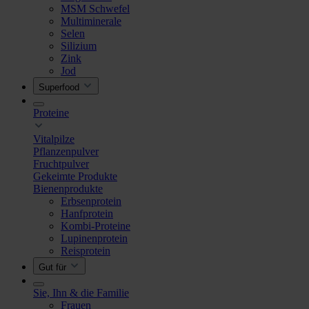
MSM Schwefel
Multiminerale
Selen
Silizium
Zink
Jod
Superfood
Proteine
Vitalpilze
Pflanzenpulver
Fruchtpulver
Gekeimte Produkte
Bienenprodukte
Erbsenprotein
Hanfprotein
Kombi-Proteine
Lupinenprotein
Reisprotein
Gut für
Sie, Ihn & die Familie
Frauen