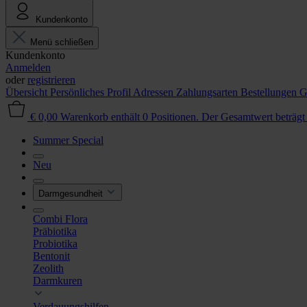
Kundenkonto
Menü schließen
Kundenkonto
Anmelden
oder
registrieren
Übersicht
Persönliches Profil
Adressen
Zahlungsarten
Bestellungen
G
€ 0,00
Warenkorb enthält 0 Positionen. Der Gesamtwert beträgt
Summer Special
Neu
Darmgesundheit
Combi Flora
Präbiotika
Probiotika
Bentonit
Zeolith
Darmkuren
Verdauungshilfen