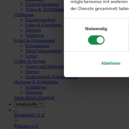
möglicherweise mit weiteren
Cholesterinspiegel
der Dienste gesammelt habe
Venen & Durchblutung
Verdauung
Darmgesundheit
Einwilligungsauswahl
Leber & Entgiftung
Notwendig
Detoxen
Stuhlgang
Schlaf & Entspannung
Entspannung
Mood Management
Schlaf
Gehirn & Nerven
Ablehnen
Augen und Sehvermögen
Nerven
Gedächtnis & Konzentration
Hormone & Schilddrüse
Schilddrüse
Hormone
Säure-Basen-Haushalt
Inhaltsstoffe
Inhaltsstoffe A-Z
Pflanzen A-Z