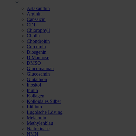
Astaxanthin
Arginin
Capsaicin
CDL
Chlorophyll
Cholin
Chondroitin
Curcumin
Diosgenin
D Mannose
DMSO
Glucomannan
Glucosamin
Glutathion
Inositol
Inulin
Kollagen
Kolloidales Silber
Lithium
Lugolsche Lösung
Melatonin
Methylenblau
Nattokinase
NMN