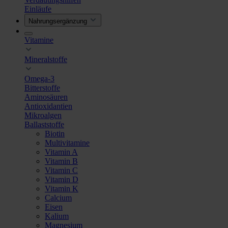
Einläufe
Nahrungsergänzung
Vitamine
Mineralstoffe
Omega-3
Bitterstoffe
Aminosäuren
Antioxidantien
Mikroalgen
Ballaststoffe
Biotin
Multivitamine
Vitamin A
Vitamin B
Vitamin C
Vitamin D
Vitamin K
Calcium
Eisen
Kalium
Magnesium