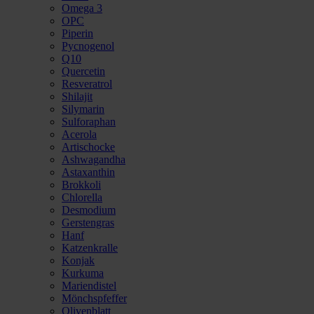
Omega 3
OPC
Piperin
Pycnogenol
Q10
Quercetin
Resveratrol
Shilajit
Silymarin
Sulforaphan
Acerola
Artischocke
Ashwagandha
Astaxanthin
Brokkoli
Chlorella
Desmodium
Gerstengras
Hanf
Katzenkralle
Konjak
Kurkuma
Mariendistel
Mönchspfeffer
Olivenblatt