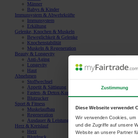
Männer
Babys & Kinder
Immunsystem & Abwehrkräfte
Immunsystem
Erkältung
Gelenke, Knochen & Muskeln
Beweglichkeit & Gelenke
Knochenstabilität
Muskeln & Regeneration
Beauty & Longevity
Anti-Aging
Longevity
Haut
Abnehmen
Stoffwechsel
Appetit & Sättigung
Zustimmung
Fasten- & Detox-Kuren
Blutzucker
Sport & Fitness
Diese Webseite verwendet 
Muskelaufbau
Regeneration
Wir verwenden Cookies, um I
Ausdauer & Leistungssteigerung
und die Zugriffe auf unsere 
Herz & Kreislauf
Herz
Website an unsere Partner fü
Blutdruck