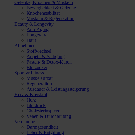
Gelenke, Knochen & Muskeln
Beweglichkeit & Gelenke
Knochenstabilität
Muskeln & Regeneration
Beauty & Longevity
Anti-Aging
Longevity
Haut
Abnehmen
Stoffwechsel
Appetit & Sättigung
Fasten- & Detox-Kuren
Blutzucker
Sport & Fitness
Muskelaufbau
Regeneration
Ausdauer & Leistungssteigerung
Herz & Kreislauf
Herz
Blutdruck
Cholesterinspiegel
Venen & Durchblutung
Verdauung
Darmgesundheit
Leber & Entgiftung