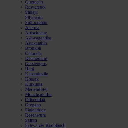
Quercetin
Resveratrol
Shilajit
Silymarin
Sulforaphan
Acerola
Artischocke
Ashwagandha
Astaxanthin
Brokkoli
Chlorella
Desmodium
Gerstengras
Hanf
Katzenkralle
Konjak
Kurkuma
Mariendistel
Mönchspfeffer
Olivenblatt
Oregano
Pinienrinde
Rosenwurz
Safran
Schwarzer Knoblauch