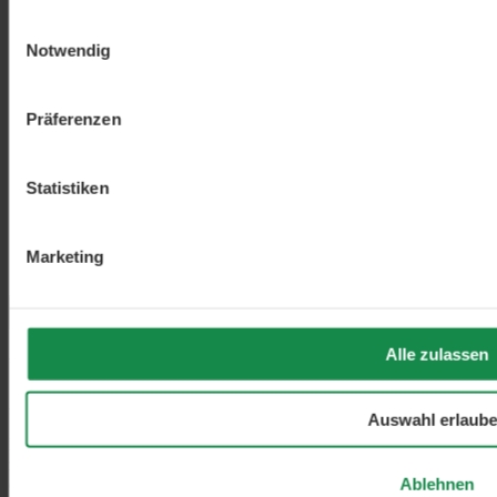
€ 23,99
Einwilligungsauswahl
Erbsenprotein
+
Notwendig
€ 19,99
Magnesium Chelat
+
Präferenzen
Beschreibung
Warum Hanfprotein von Maskelmän eine
Statistiken
gute Wahl ist Neben Reisprotein und Erbsenprotein zählt
Hanfprotein sicherlich zu den…
Mehr
Bewertungen
Marketing
Fragen & Antworten
12
Menü schließen
Alle zulassen
Warum Hanfprotein von Maskelmän eine
gute Wahl ist
Auswahl erlaub
Neben
Reisprotein
und
Erbsenprotein
zählt Hanfprotein sicherlich
zu den beliebtesten rein pflanzlichen Eiweisspulvern - das liegt
Ablehnen
einerseits am Geschmack, andererseits an der Qualität dieses