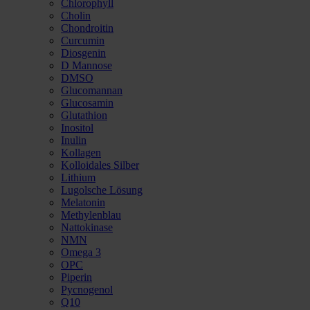
Chlorophyll
Cholin
Chondroitin
Curcumin
Diosgenin
D Mannose
DMSO
Glucomannan
Glucosamin
Glutathion
Inositol
Inulin
Kollagen
Kolloidales Silber
Lithium
Lugolsche Lösung
Melatonin
Methylenblau
Nattokinase
NMN
Omega 3
OPC
Piperin
Pycnogenol
Q10