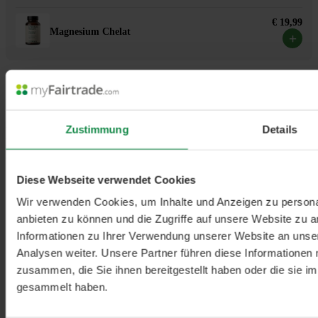
€ 19,99
Magnesium Chelat
+
Unser Maskelmän BIO-Hanfprotein ist mit seinem Proteinanteil von
50 Prozent die ideale Nahrungsergänzung für schlaue Sportlerinnen
und Sportler, da es neben hochwertigem Protein auch wichtige
Zustimmung
Details
Mineralstoffe liefert. Das Maskelmän BIO-Hanfprotein ersetzt
herkömmliche Proteinerzeugnisse aus Soja oder Molke.
Diese Webseite verwendet Cookies
Wird oft zusammen gekauft
Wir verwenden Cookies, um Inhalte und Anzeigen zu personal
Wird häufig zusammen bestellt.
anbieten zu können und die Zugriffe auf unsere Website zu 
€ 27,99
Informationen zu Ihrer Verwendung unserer Website an unse
Omega-3 Fluid EPA & DHA aus Algenöl
+
Analysen weiter. Unsere Partner führen diese Informationen
zusammen, die Sie ihnen bereitgestellt haben oder die sie 
€ 21,99
Sulforaphan - Hochdosierter, natürlicher
gesammelt haben.
+
Brokkoliextrakt