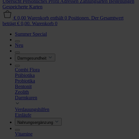
Übersicht
Persönliches Profil
Adressen
Zahlungsarten
Bestellungen
Gespeicherte Karten
€ 0,00
Warenkorb enthält 0 Positionen. Der Gesamtwert
beträgt € 0,00.
Warenkorb
0
Summer Special
Neu
Darmgesundheit
Combi Flora
Präbiotika
Probiotika
Bentonit
Zeolith
Darmkuren
Verdauungshilfen
Einläufe
Nahrungsergänzung
Vitamine