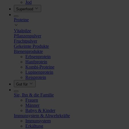
Jod
Superfood
Proteine
Vitalpilze
Pflanzenpulver
Fruchtpulver
Gekeimte Produkte
Bienenprodukte
Erbsenprotein
Hanfprotein
Kombi-Proteine
Lupinenprotein
Reisprotein
Gut für
Sie, Ihn & die Familie
Frauen
Männer
Babys & Kinder
Immunsystem & Abwehrkräfte
Immunsystem
Erkältung