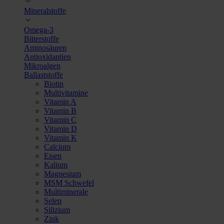
Mineralstoffe
Omega-3
Bitterstoffe
Aminosäuren
Antioxidantien
Mikroalgen
Ballaststoffe
Biotin
Multivitamine
Vitamin A
Vitamin B
Vitamin C
Vitamin D
Vitamin K
Calcium
Eisen
Kalium
Magnesium
MSM Schwefel
Multiminerale
Selen
Silizium
Zink