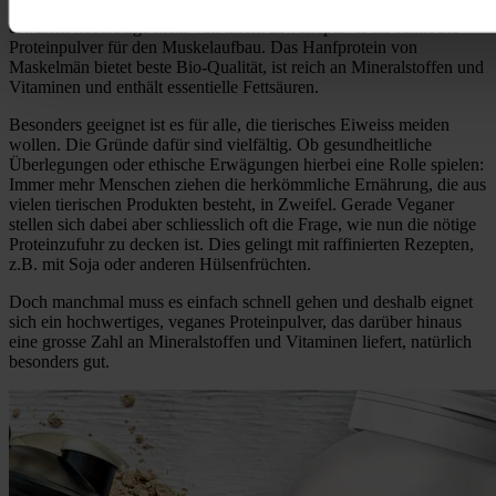
Proteins. Denn: Der moderne Sportler und alle aktiven Menschen
erwarten heutzutage mehr von ihrem Eiweisspulver als schnödes
Proteinpulver für den Muskelaufbau. Das Hanfprotein von
Maskelmän bietet beste Bio-Qualität, ist reich an Mineralstoffen und
Vitaminen und enthält essentielle Fettsäuren.
Besonders geeignet ist es für alle, die tierisches Eiweiss meiden
wollen. Die Gründe dafür sind vielfältig. Ob gesundheitliche
Überlegungen oder ethische Erwägungen hierbei eine Rolle spielen:
Immer mehr Menschen ziehen die herkömmliche Ernährung, die aus
vielen tierischen Produkten besteht, in Zweifel. Gerade Veganer
stellen sich dabei aber schliesslich oft die Frage, wie nun die nötige
Proteinzufuhr zu decken ist. Dies gelingt mit raffinierten Rezepten,
z.B. mit Soja oder anderen Hülsenfrüchten.
Doch manchmal muss es einfach schnell gehen und deshalb eignet
sich ein hochwertiges, veganes Proteinpulver, das darüber hinaus
eine grosse Zahl an Mineralstoffen und Vitaminen liefert, natürlich
besonders gut.