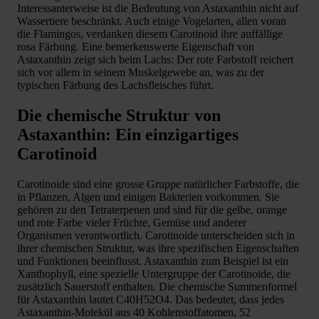
Interessanterweise ist die Bedeutung von Astaxanthin nicht auf
Wassertiere beschränkt. Auch einige Vogelarten, allen voran
die Flamingos, verdanken diesem Carotinoid ihre auffällige
rosa Färbung. Eine bemerkenswerte Eigenschaft von
Astaxanthin zeigt sich beim Lachs: Der rote Farbstoff reichert
sich vor allem in seinem Muskelgewebe an, was zu der
typischen Färbung des Lachsfleisches führt.
Die chemische Struktur von
Astaxanthin: Ein einzigartiges
Carotinoid
Carotinoide sind eine grosse Gruppe natürlicher Farbstoffe, die
in Pflanzen, Algen und einigen Bakterien vorkommen. Sie
gehören zu den Tetraterpenen und sind für die gelbe, orange
und rote Farbe vieler Früchte, Gemüse und anderer
Organismen verantwortlich. Carotinoide unterscheiden sich in
ihrer chemischen Struktur, was ihre spezifischen Eigenschaften
und Funktionen beeinflusst. Astaxanthin zum Beispiel ist ein
Xanthophyll, eine spezielle Untergruppe der Carotinoide, die
zusätzlich Sauerstoff enthalten. Die chemische Summenformel
für Astaxanthin lautet C40H52O4. Das bedeutet, dass jedes
Astaxanthin-Molekül aus 40 Kohlenstoffatomen, 52