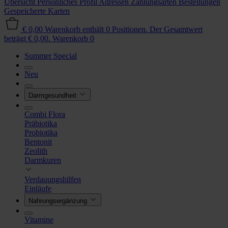
Übersicht
Persönliches Profil
Adressen
Zahlungsarten
Bestellungen
Gespeicherte Karten
€ 0,00
Warenkorb enthält 0 Positionen. Der Gesamtwert
beträgt € 0,00.
Warenkorb
0
Summer Special
Neu
Darmgesundheit
Combi Flora
Präbiotika
Probiotika
Bentonit
Zeolith
Darmkuren
Verdauungshilfen
Einläufe
Nahrungsergänzung
Vitamine