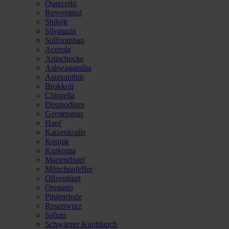
Quercetin
Resveratrol
Shilajit
Silymarin
Sulforaphan
Acerola
Artischocke
Ashwagandha
Astaxanthin
Brokkoli
Chlorella
Desmodium
Gerstengras
Hanf
Katzenkralle
Konjak
Kurkuma
Mariendistel
Mönchspfeffer
Olivenblatt
Oregano
Pinienrinde
Rosenwurz
Safran
Schwarzer Knoblauch