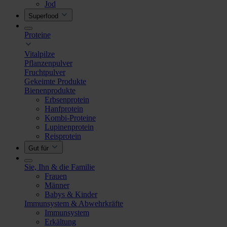
Jod
Superfood
Proteine
Vitalpilze
Pflanzenpulver
Fruchtpulver
Gekeimte Produkte
Bienenprodukte
Erbsenprotein
Hanfprotein
Kombi-Proteine
Lupinenprotein
Reisprotein
Gut für
Sie, Ihn & die Familie
Frauen
Männer
Babys & Kinder
Immunsystem & Abwehrkräfte
Immunsystem
Erkältung