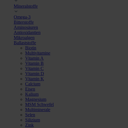
Mineralstoffe
Omega-3
Bitterstoffe
Aminosäuren
Antioxidantien
Mikroalgen
Ballaststoffe
Biotin
Multivitamine
Vitamin A
Vitamin B
Vitamin C
Vitamin D
Vitamin K
Calcium
Eisen
Kalium
Magnesium
MSM Schwefel
Multiminerale
Selen
Silizium
Zink