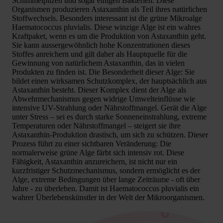
Schimmelpilzen und sogar einigen Bakterien. Diese
Organismen produzieren Astaxanthin als Teil ihres natürlichen
Stoffwechsels. Besonders interessant ist die grüne Mikroalge
Haematococcus pluvialis. Diese winzige Alge ist ein wahres
Kraftpaket, wenn es um die Produktion von Astaxanthin geht.
Sie kann aussergewöhnlich hohe Konzentrationen dieses
Stoffes anreichern und gilt daher als Hauptquelle für die
Gewinnung von natürlichem Astaxanthin, das in vielen
Produkten zu finden ist. Die Besonderheit dieser Alge: Sie
bildet einen wirksamen Schutzkomplex, der hauptsächlich aus
Astaxanthin besteht. Dieser Komplex dient der Alge als
Abwehrmechanismus gegen widrige Umwelteinflüsse wie
intensive UV-Strahlung oder Nährstoffmangel. Gerät die Alge
unter Stress – sei es durch starke Sonneneinstrahlung, extreme
Temperaturen oder Nährstoffmangel – steigert sie ihre
Astaxanthin-Produktion drastisch, um sich zu schützen. Dieser
Prozess führt zu einer sichtbaren Veränderung: Die
normalerweise grüne Alge färbt sich intensiv rot. Diese
Fähigkeit, Astaxanthin anzureichern, ist nicht nur ein
kurzfristiger Schutzmechanismus, sondern ermöglicht es der
Alge, extreme Bedingungen über lange Zeiträume - oft über
Jahre - zu überleben. Damit ist Haematococcus pluvialis ein
wahrer Überlebenskünstler in der Welt der Mikroorganismen.