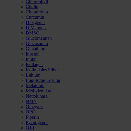
Chlorophyll
Cholin
Chondroitin
Curcumin
Diosgenin
D Mannose
DMSO
Glucomannan
Glucosamin
Glutathion
Inositol
Inulin
Kollagen
Kolloidales Silber
Lithium
Lugolsche Lösung
Melatonin
Methylenblau
Nattokinase
NMN
Omega 3
OPC
Piperin
Pycnogenol
Q10