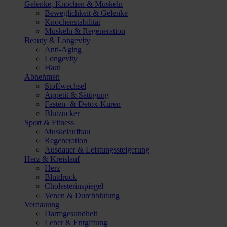
Gelenke, Knochen & Muskeln
Beweglichkeit & Gelenke
Knochenstabilität
Muskeln & Regeneration
Beauty & Longevity
Anti-Aging
Longevity
Haut
Abnehmen
Stoffwechsel
Appetit & Sättigung
Fasten- & Detox-Kuren
Blutzucker
Sport & Fitness
Muskelaufbau
Regeneration
Ausdauer & Leistungssteigerung
Herz & Kreislauf
Herz
Blutdruck
Cholesterinspiegel
Venen & Durchblutung
Verdauung
Darmgesundheit
Leber & Entgiftung