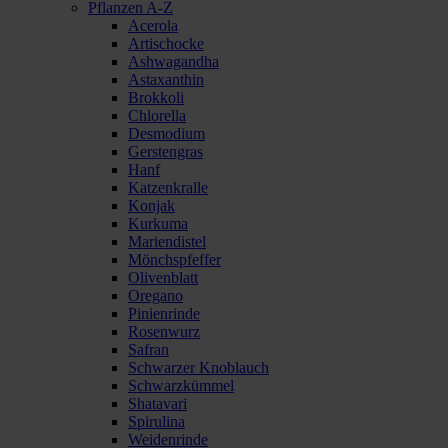
Pflanzen A-Z
Acerola
Artischocke
Ashwagandha
Astaxanthin
Brokkoli
Chlorella
Desmodium
Gerstengras
Hanf
Katzenkralle
Konjak
Kurkuma
Mariendistel
Mönchspfeffer
Olivenblatt
Oregano
Pinienrinde
Rosenwurz
Safran
Schwarzer Knoblauch
Schwarzkümmel
Shatavari
Spirulina
Weidenrinde