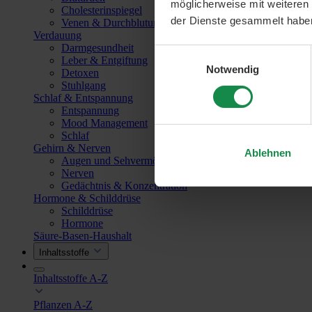
möglicherweise mit weiteren
Cholesterinspiegel
der Dienste gesammelt habe
Venen & Durchblutung
Verdauung
Darmgesundheit
Einwilligungsauswahl
Leber & Entgiftung
Notwendig
Detoxen
Stuhlgang
Schlaf & Entspannung
Entspannung
Mood Management
Schlaf
Gehirn & Nerven
Ablehnen
Augen und Sehvermögen
Nerven
Gedächtnis & Konzentration
Hormone & Schilddrüse
Schilddrüse
Hormone
Säure-Basen-Haushalt
Inhaltsstoffe
Inhaltsstoffe A-Z
Pflanzen A-Z