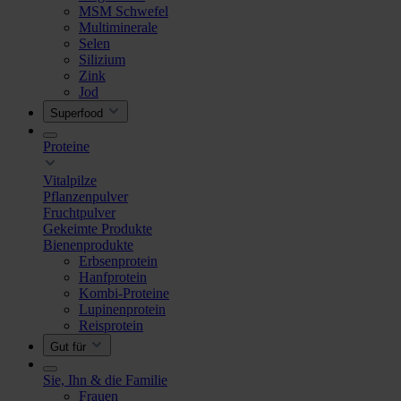
MSM Schwefel
Multiminerale
Selen
Silizium
Zink
Jod
Superfood
Proteine
Vitalpilze
Pflanzenpulver
Fruchtpulver
Gekeimte Produkte
Bienenprodukte
Erbsenprotein
Hanfprotein
Kombi-Proteine
Lupinenprotein
Reisprotein
Gut für
Sie, Ihn & die Familie
Frauen