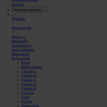
Einläufe
Nahrungsergänzung
Vitamine
Mineralstoffe
Omega-3
Bitterstoffe
Aminosäuren
Antioxidantien
Mikroalgen
Ballaststoffe
Biotin
Multivitamine
Vitamin A
Vitamin B
Vitamin C
Vitamin D
Vitamin K
Calcium
Eisen
Kalium
Magnesium