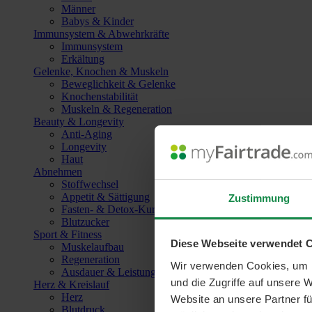
Männer
Babys & Kinder
Immunsystem & Abwehrkräfte
Immunsystem
Erkältung
Gelenke, Knochen & Muskeln
Beweglichkeit & Gelenke
Knochenstabilität
Muskeln & Regeneration
Beauty & Longevity
Anti-Aging
Longevity
Haut
Abnehmen
Stoffwechsel
Appetit & Sättigung
Zustimmung
Fasten- & Detox-Kuren
Blutzucker
Sport & Fitness
Diese Webseite verwendet 
Muskelaufbau
Regeneration
Wir verwenden Cookies, um I
Ausdauer & Leistungssteigerung
und die Zugriffe auf unsere 
Herz & Kreislauf
Herz
Website an unsere Partner fü
Blutdruck