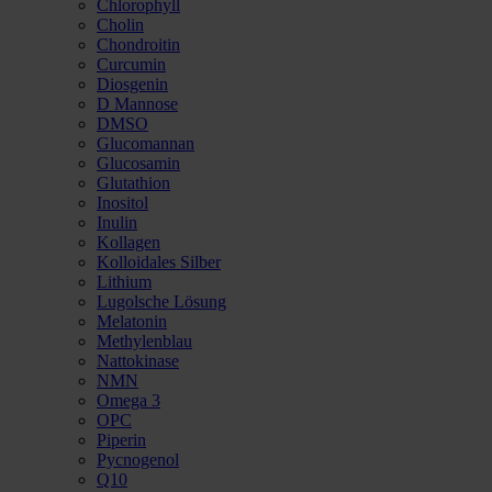
Chlorophyll
Cholin
Chondroitin
Curcumin
Diosgenin
D Mannose
DMSO
Glucomannan
Glucosamin
Glutathion
Inositol
Inulin
Kollagen
Kolloidales Silber
Lithium
Lugolsche Lösung
Melatonin
Methylenblau
Nattokinase
NMN
Omega 3
OPC
Piperin
Pycnogenol
Q10