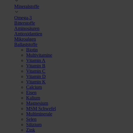
Mineralstoffe
Omega-3
Bitterstoffe
Aminosäuren
Antioxidantien
Mikroalgen
Ballaststoffe
Biotin
Multivitamine
Vitamin A
Vitamin B
Vitamin C
Vitamin D
Vitamin K
Calcium
Eisen
Kalium
Magnesium
MSM Schwefel
Multiminerale
Selen
Silizium
Zink