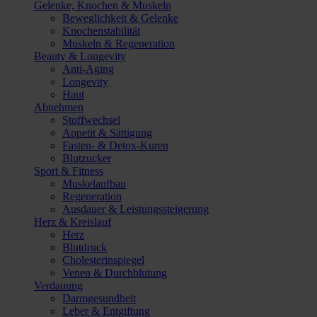
Gelenke, Knochen & Muskeln
Beweglichkeit & Gelenke
Knochenstabilität
Muskeln & Regeneration
Beauty & Longevity
Anti-Aging
Longevity
Haut
Abnehmen
Stoffwechsel
Appetit & Sättigung
Fasten- & Detox-Kuren
Blutzucker
Sport & Fitness
Muskelaufbau
Regeneration
Ausdauer & Leistungssteigerung
Herz & Kreislauf
Herz
Blutdruck
Cholesterinspiegel
Venen & Durchblutung
Verdauung
Darmgesundheit
Leber & Entgiftung