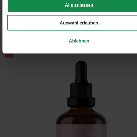
Alle zulassen
Nu Grow Haar-Tonikum
Nährstoffkomplex mit Silizium
Auswahl erlauben
50 ml
€ 362,60 / 1 Liter
€ 18,13
€ 25,90
(30% gespart)
Effective Nature
Ablehnen
In den Warenkorb
%