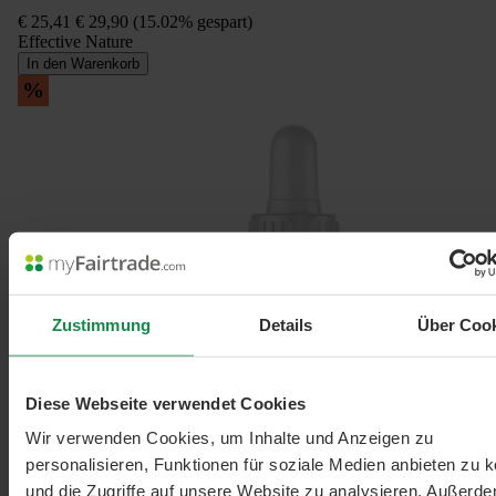
€ 25,41
€ 29,90
(15.02% gespart)
Effective Nature
In den Warenkorb
%
Zustimmung
Details
Über Coo
Diese Webseite verwendet Cookies
Wir verwenden Cookies, um Inhalte und Anzeigen zu
personalisieren, Funktionen für soziale Medien anbieten zu 
und die Zugriffe auf unsere Website zu analysieren. Außerd