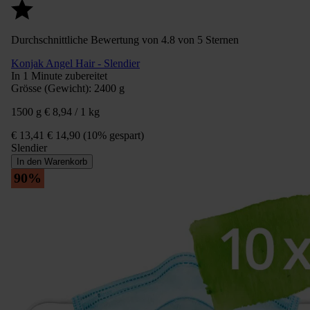
Durchschnittliche Bewertung von 4.8 von 5 Sternen
Konjak Angel Hair - Slendier
In 1 Minute zubereitet
Grösse (Gewicht):
2400 g
1500 g
€ 8,94 / 1 kg
€ 13,41
€ 14,90
(10% gespart)
Slendier
In den Warenkorb
90
%