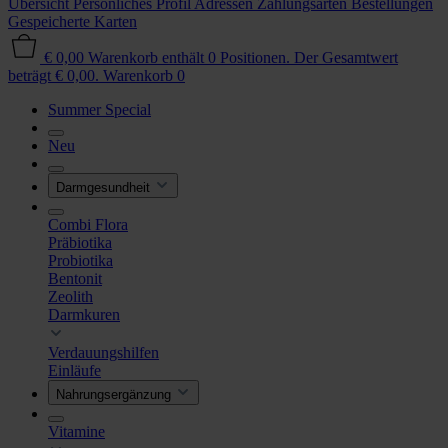
Übersicht
Persönliches Profil
Adressen
Zahlungsarten
Bestellungen
Gespeicherte Karten
€ 0,00
Warenkorb enthält 0 Positionen. Der Gesamtwert
beträgt € 0,00.
Warenkorb
0
Summer Special
Neu
Darmgesundheit
Combi Flora
Präbiotika
Probiotika
Bentonit
Zeolith
Darmkuren
Verdauungshilfen
Einläufe
Nahrungsergänzung
Vitamine