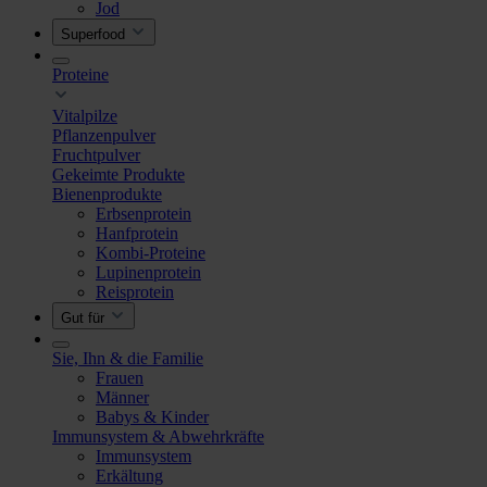
Jod
Superfood
Proteine
Vitalpilze
Pflanzenpulver
Fruchtpulver
Gekeimte Produkte
Bienenprodukte
Erbsenprotein
Hanfprotein
Kombi-Proteine
Lupinenprotein
Reisprotein
Gut für
Sie, Ihn & die Familie
Frauen
Männer
Babys & Kinder
Immunsystem & Abwehrkräfte
Immunsystem
Erkältung