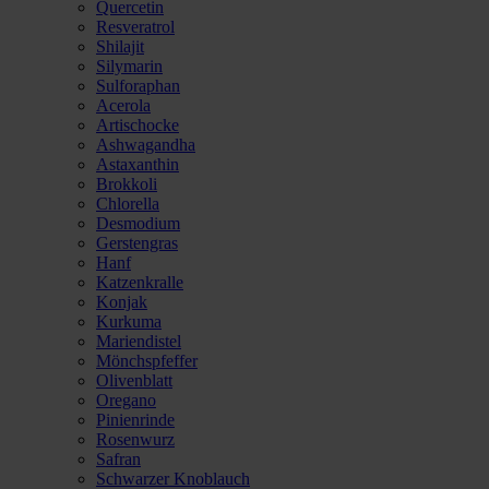
Quercetin
Resveratrol
Shilajit
Silymarin
Sulforaphan
Acerola
Artischocke
Ashwagandha
Astaxanthin
Brokkoli
Chlorella
Desmodium
Gerstengras
Hanf
Katzenkralle
Konjak
Kurkuma
Mariendistel
Mönchspfeffer
Olivenblatt
Oregano
Pinienrinde
Rosenwurz
Safran
Schwarzer Knoblauch