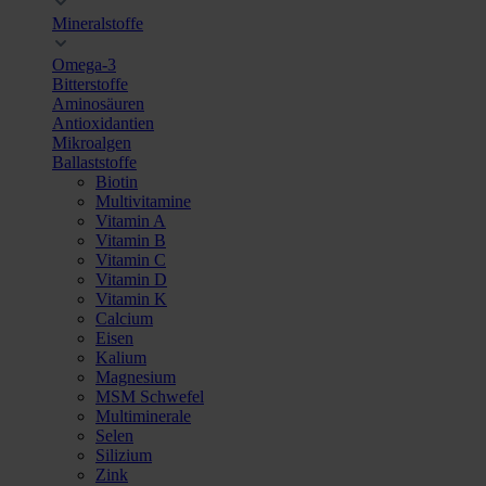
Mineralstoffe
Omega-3
Bitterstoffe
Aminosäuren
Antioxidantien
Mikroalgen
Ballaststoffe
Biotin
Multivitamine
Vitamin A
Vitamin B
Vitamin C
Vitamin D
Vitamin K
Calcium
Eisen
Kalium
Magnesium
MSM Schwefel
Multiminerale
Selen
Silizium
Zink