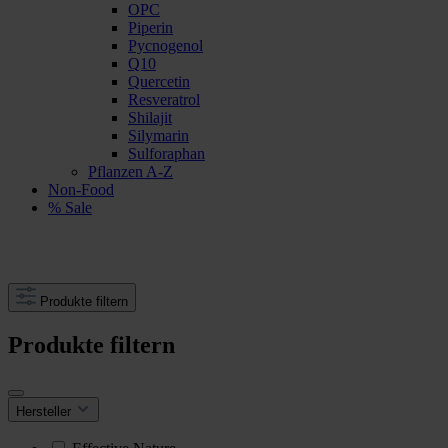
OPC
Piperin
Pycnogenol
Q10
Quercetin
Resveratrol
Shilajit
Silymarin
Sulforaphan
Pflanzen A-Z
Non-Food
% Sale
Produkte filtern
Produkte filtern
Hersteller