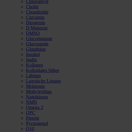
Chlorophyll
Cholin
Chondroitin
Curcumin
Diosgenin
D Mannose
DMSO
Glucomannan
Glucosamin
Glutathion
Inositol
Inulin
Kollagen
Kolloidales Silber
Lithium
Lugolsche Lösung
Melatonin
Methylenblau
Nattokinase
NMN
Omega 3
OPC
Piperin
Pycnogenol
Q10