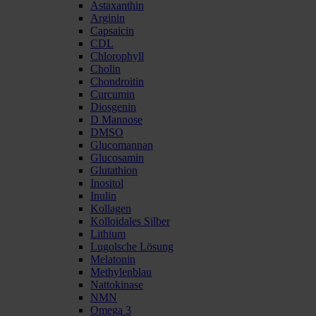
Astaxanthin
Arginin
Capsaicin
CDL
Chlorophyll
Cholin
Chondroitin
Curcumin
Diosgenin
D Mannose
DMSO
Glucomannan
Glucosamin
Glutathion
Inositol
Inulin
Kollagen
Kolloidales Silber
Lithium
Lugolsche Lösung
Melatonin
Methylenblau
Nattokinase
NMN
Omega 3