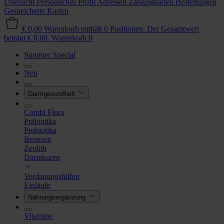
Übersicht
Persönliches Profil
Adressen
Zahlungsarten
Bestellungen
Gespeicherte Karten
€ 0,00
Warenkorb enthält 0 Positionen. Der Gesamtwert
beträgt € 0,00.
Warenkorb
0
Summer Special
Neu
Darmgesundheit
Combi Flora
Präbiotika
Probiotika
Bentonit
Zeolith
Darmkuren
Verdauungshilfen
Einläufe
Nahrungsergänzung
Vitamine