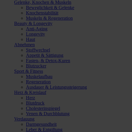
Gelenke, Knochen & Muskeln
Beweglichkeit & Gelenke
Knochenstabilität
Muskeln & Regeneration
Beauty & Longevity
Anti-Aging
Longevity
Haut
Abnehmen
Stoffwechsel
Appetit & Sättigung
Fasten- & Detox-Kuren
Blutzucker
Sport & Fitness
Muskelaufbau
Regeneration
Ausdauer & Leistungssteigerung
Herz & Kreislauf
Herz
Blutdruck
Cholesterinspiegel
Venen & Durchblutung
Verdauung
Darmgesundheit
Leber & Entgiftung