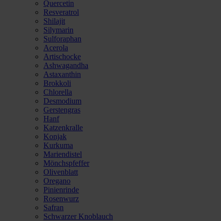
Quercetin
Resveratrol
Shilajit
Silymarin
Sulforaphan
Acerola
Artischocke
Ashwagandha
Astaxanthin
Brokkoli
Chlorella
Desmodium
Gerstengras
Hanf
Katzenkralle
Konjak
Kurkuma
Mariendistel
Mönchspfeffer
Olivenblatt
Oregano
Pinienrinde
Rosenwurz
Safran
Schwarzer Knoblauch