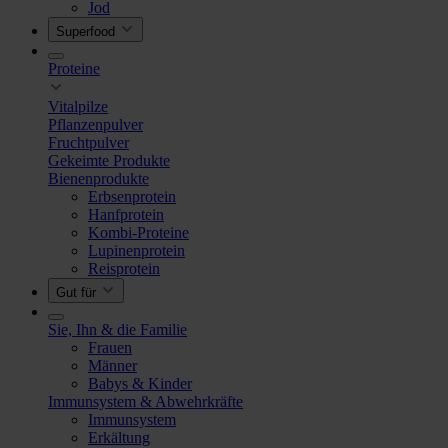
Jod
Superfood
Proteine
Vitalpilze
Pflanzenpulver
Fruchtpulver
Gekeimte Produkte
Bienenprodukte
Erbsenprotein
Hanfprotein
Kombi-Proteine
Lupinenprotein
Reisprotein
Gut für
Sie, Ihn & die Familie
Frauen
Männer
Babys & Kinder
Immunsystem & Abwehrkräfte
Immunsystem
Erkältung