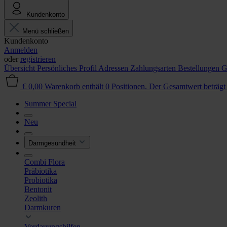
Kundenkonto
Menü schließen
Kundenkonto
Anmelden
oder
registrieren
Übersicht
Persönliches Profil
Adressen
Zahlungsarten
Bestellungen
G
€ 0,00
Warenkorb enthält 0 Positionen. Der Gesamtwert beträgt
Summer Special
Neu
Darmgesundheit
Combi Flora
Präbiotika
Probiotika
Bentonit
Zeolith
Darmkuren
Verdauungshilfen