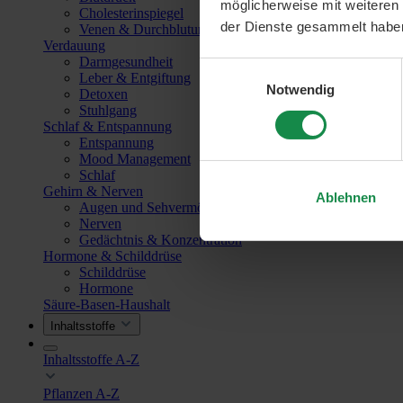
möglicherweise mit weiteren
Cholesterinspiegel
der Dienste gesammelt habe
Venen & Durchblutung
Verdauung
Darmgesundheit
Einwilligungsauswahl
Leber & Entgiftung
Notwendig
Detoxen
Stuhlgang
Schlaf & Entspannung
Entspannung
Mood Management
Schlaf
Gehirn & Nerven
Ablehnen
Augen und Sehvermögen
Nerven
Gedächtnis & Konzentration
Hormone & Schilddrüse
Schilddrüse
Hormone
Säure-Basen-Haushalt
Inhaltsstoffe
Inhaltsstoffe A-Z
Pflanzen A-Z