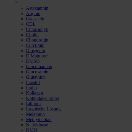
Astaxanthin
Arginin
Capsaicin
CDL
Chlorophyll
Cholin
Chondroitin
Curcumin
Diosgenin
D Mannose
DMSO
Glucomannan
Glucosamin
Glutathion
Inositol
Inulin
Kollagen
Kolloidales Silber
Lithium
Lugolsche Lösung
Melatonin
Methylenblau
Nattokinase
NMN