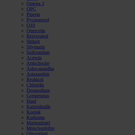
Omega 3
OPC
Piperin
Pycnogenol
Q10
Quercetin
Resveratrol
Shilajit
Silymarin
Sulforaphan
Acerola
Artischocke
Ashwagandha
Astaxanthin
Brokkoli
Chlorella
Desmodium
Gerstengras
Hanf
Katzenkralle
Konjak
Kurkuma
Mariendistel
Mönchspfeffer
Olivenblatt