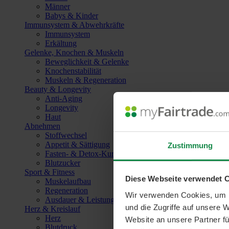
Männer
Babys & Kinder
Immunsystem & Abwehrkräfte
Immunsystem
Erkältung
Gelenke, Knochen & Muskeln
Beweglichkeit & Gelenke
Knochenstabilität
Muskeln & Regeneration
Beauty & Longevity
Anti-Aging
Longevity
Haut
Abnehmen
Stoffwechsel
Appetit & Sättigung
Zustimmung
Fasten- & Detox-Kuren
Blutzucker
Sport & Fitness
Diese Webseite verwendet 
Muskelaufbau
Regeneration
Wir verwenden Cookies, um I
Ausdauer & Leistungssteigerung
und die Zugriffe auf unsere 
Herz & Kreislauf
Herz
Website an unsere Partner fü
Blutdruck