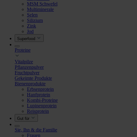
MSM Schwefel
Multiminerale
Selen
Silizium
Zink
Jod
Superfood
Proteine
Vitalpilze
Pflanzenpulver
Fruchtpulver
Gekeimte Produkte
Bienenprodukte
Erbsenprotein
Hanfprotein
Kombi-Proteine
Lupinenprotein
Reisprotein
Gut für
Sie, Ihn & die Familie
Frauen