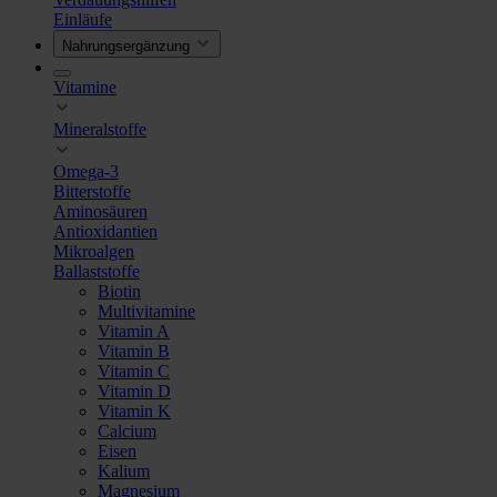
Einläufe
Nahrungsergänzung
Vitamine
Mineralstoffe
Omega-3
Bitterstoffe
Aminosäuren
Antioxidantien
Mikroalgen
Ballaststoffe
Biotin
Multivitamine
Vitamin A
Vitamin B
Vitamin C
Vitamin D
Vitamin K
Calcium
Eisen
Kalium
Magnesium