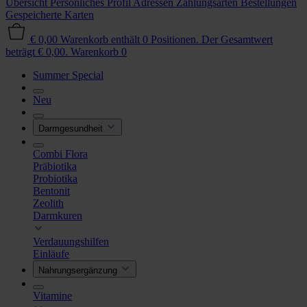
Übersicht
Persönliches Profil
Adressen
Zahlungsarten
Bestellungen
Gespeicherte Karten
€ 0,00
Warenkorb enthält 0 Positionen. Der Gesamtwert
beträgt € 0,00.
Warenkorb
0
Summer Special
Neu
Darmgesundheit
Combi Flora
Präbiotika
Probiotika
Bentonit
Zeolith
Darmkuren
Verdauungshilfen
Einläufe
Nahrungsergänzung
Vitamine