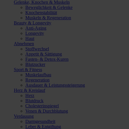
Gelenke, Knochen & Muskeln
Beweglichkeit & Gelenke
Knochenstabilität
Muskeln & Regeneration
Beauty & Longevity
Anti-Aging
Longevity
Haut
Abnehmen
Stoffwechsel
Appetit & Sättigung
Fasten- & Detox-Kuren
Blutzucker
Sport & Fitness
Muskelaufbau
Regeneration
Ausdauer & Leistungssteigerung
Herz & Kreislauf
Herz
Blutdruck
Cholesterinspiegel
Venen & Durchblutung
Verdauung
Darmgesundheit
Leber & Entgiftung