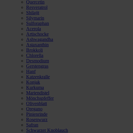
Quercetin
Resveratrol
Shilajit
Silymarin
Sulforaphan
Acerola
Artischocke
Ashwagandha
Astaxanthin
Brokkoli
Chlorella
Desmodium
Gerstengras
Hanf
Katzenkralle
Konjak
Kurkuma
Mariendistel
Mönchspfeffer
Olivenblatt
Oregano
Pinienrinde
Rosenwurz
Safran
Schwarzer Knoblauch