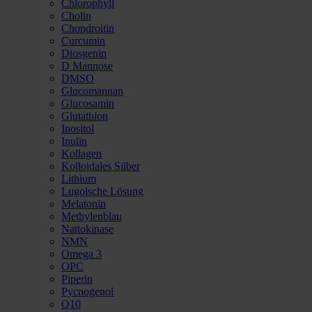
Chlorophyll
Cholin
Chondroitin
Curcumin
Diosgenin
D Mannose
DMSO
Glucomannan
Glucosamin
Glutathion
Inositol
Inulin
Kollagen
Kolloidales Silber
Lithium
Lugolsche Lösung
Melatonin
Methylenblau
Nattokinase
NMN
Omega 3
OPC
Piperin
Pycnogenol
Q10