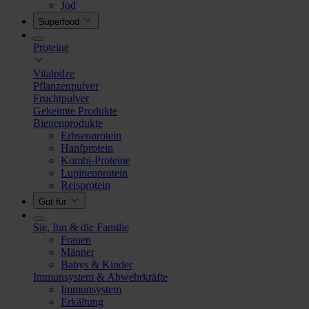
Jod
Superfood
Proteine
Vitalpilze
Pflanzenpulver
Fruchtpulver
Gekeimte Produkte
Bienenprodukte
Erbsenprotein
Hanfprotein
Kombi-Proteine
Lupinenprotein
Reisprotein
Gut für
Sie, Ihn & die Familie
Frauen
Männer
Babys & Kinder
Immunsystem & Abwehrkräfte
Immunsystem
Erkältung