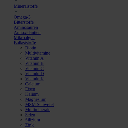
Mineralstoffe
Omega-3
Bitterstoffe
Aminosäuren
Antioxidantien
Mikroalgen
Ballaststoffe
Biotin
Multivitamine
Vitamin A
Vitamin B
Vitamin C
Vitamin D
Vitamin K
Calcium
Eisen
Kalium
Magnesium
MSM Schwefel
Multiminerale
Selen
Silizium
Zink