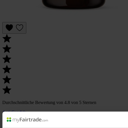
Durchschnittliche Bewertung von 4.8 von 5 Sternen
Anti Candida
Natürlicher Komplex mit Zistrosenextrakt
90 Kapseln, 48 g
€ 560,63 / 1 kg