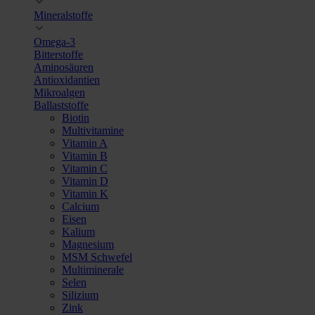
Mineralstoffe
Omega-3
Bitterstoffe
Aminosäuren
Antioxidantien
Mikroalgen
Ballaststoffe
Biotin
Multivitamine
Vitamin A
Vitamin B
Vitamin C
Vitamin D
Vitamin K
Calcium
Eisen
Kalium
Magnesium
MSM Schwefel
Multiminerale
Selen
Silizium
Zink