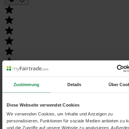
Durchschnittliche Bewertung von 4.8 von 5 Sternen
Erbsenprotein
Zustimmung
Details
Über Coo
Mit 84% Eiweissgehalt - reich an Lysin
1000 Gramm
Diese Webseite verwendet Cookies
€ 23,99
Maskelmän
Wir verwenden Cookies, um Inhalte und Anzeigen zu
In den Warenkorb
personalisieren, Funktionen für soziale Medien anbieten zu 
Beliebt
und die Zugriffe auf unsere Website zu analysieren. Außerd