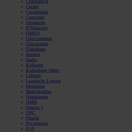
Chlorophyll
Cholin
Chondroitin
Curcumin
Diosgenin
D Mannose
DMSO
Glucomannan
Glucosamin
Glutathion
Inositol
Inulin
Kollagen
Kolloidales Silber
Lithium
Lugolsche Lösung
Melatonin
Methylenblau
Nattokinase
NMN
Omega 3
OPC
Piperin
Pycnogenol
Q10