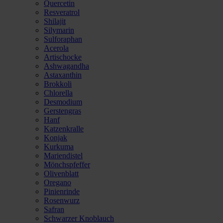
Quercetin
Resveratrol
Shilajit
Silymarin
Sulforaphan
Acerola
Artischocke
Ashwagandha
Astaxanthin
Brokkoli
Chlorella
Desmodium
Gerstengras
Hanf
Katzenkralle
Konjak
Kurkuma
Mariendistel
Mönchspfeffer
Olivenblatt
Oregano
Pinienrinde
Rosenwurz
Safran
Schwarzer Knoblauch