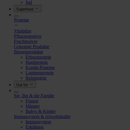
Jod
Superfood
Proteine
Vitalpilze
Pflanzenpulver
Fruchtpulver
Gekeimte Produkte
Bienenprodukte
Erbsenprotein
Hanfprotein
Kombi-Proteine
Lupinenprotein
Reisprotein
Gut für
Sie, Ihn & die Familie
Frauen
Männer
Babys & Kinder
Immunsystem & Abwehrkräfte
Immunsystem
Erkältung