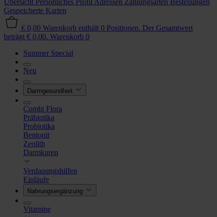
Übersicht
Persönliches Profil
Adressen
Zahlungsarten
Bestellungen
Gespeicherte Karten
€ 0,00
Warenkorb enthält 0 Positionen. Der Gesamtwert
beträgt € 0,00.
Warenkorb
0
Summer Special
Neu
Darmgesundheit
Combi Flora
Präbiotika
Probiotika
Bentonit
Zeolith
Darmkuren
Verdauungshilfen
Einläufe
Nahrungsergänzung
Vitamine