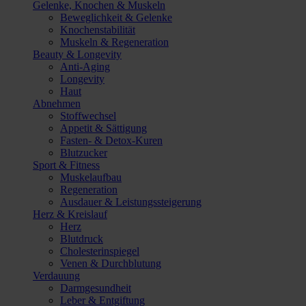
Gelenke, Knochen & Muskeln
Beweglichkeit & Gelenke
Knochenstabilität
Muskeln & Regeneration
Beauty & Longevity
Anti-Aging
Longevity
Haut
Abnehmen
Stoffwechsel
Appetit & Sättigung
Fasten- & Detox-Kuren
Blutzucker
Sport & Fitness
Muskelaufbau
Regeneration
Ausdauer & Leistungssteigerung
Herz & Kreislauf
Herz
Blutdruck
Cholesterinspiegel
Venen & Durchblutung
Verdauung
Darmgesundheit
Leber & Entgiftung