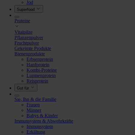
Jod
Superfood
Proteine
Vitalpilze
Pflanzenpulver
Fruchtpulver
Gekeimte Produkte
Bienenprodukte
Erbsenprotein
Hanfprotein
Kombi-Proteine
Lupinenprotein
Reisprotein
Gut für
Sie, Ihn & die Familie
Frauen
Männer
Babys & Kinder
Immunsystem & Abwehrkräfte
Immunsystem
Erkältung