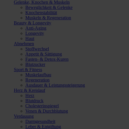
Gelenke, Knochen & Muskeln
Beweglichkeit & Gelenke
Knochenstabilität
Muskeln & Regeneration
Beauty & Longevity
Anti-Aging
Longevity
Haut
Abnehmen
Stoffwechsel
Appetit & Sättigung
Fasten- & Detox-Kuren
Blutzucker
Sport & Fitness
Muskelaufbau
Regeneration
Ausdauer & Leistungssteigerung
Herz & Kreislauf
Herz
Blutdruck
Cholesterinspiegel
Venen & Durchblutung
Verdauung
Darmgesundheit
Leber & Entgiftung