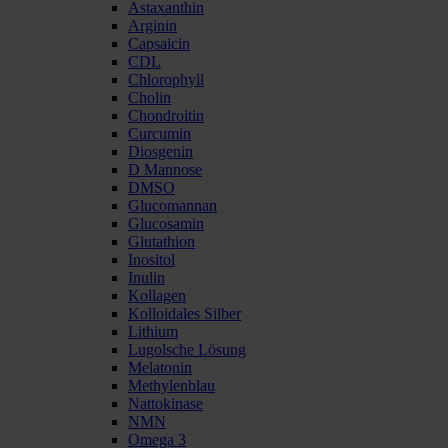
Astaxanthin
Arginin
Capsaicin
CDL
Chlorophyll
Cholin
Chondroitin
Curcumin
Diosgenin
D Mannose
DMSO
Glucomannan
Glucosamin
Glutathion
Inositol
Inulin
Kollagen
Kolloidales Silber
Lithium
Lugolsche Lösung
Melatonin
Methylenblau
Nattokinase
NMN
Omega 3