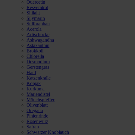
Quercetin
Resveratrol
Shilajit
Silymarin
Sulforaphan
Acerola
Artischocke
Ashwagandha
Astaxanthin
Brokkoli
Chlorella
Desmodium
Gerstengras
Hanf
Katzenkralle
Konjak
Kurkuma
Mariendistel
Mönchspfeffer
Olivenblatt
Oregano
Pinienrinde
Rosenwurz
Safran
Schwarzer Knoblauch