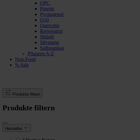
OPC
Piperin
Pycnogenol
Q10
Quercetin
Resveratrol
Shilajit
Silymarin
Sulforaphan
Pflanzen A-Z
Non-Food
% Sale
Produkte filtern
Produkte filtern
Hersteller