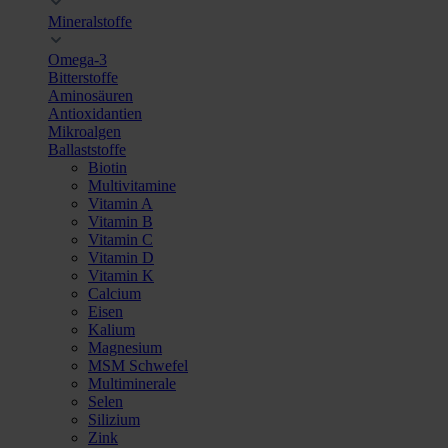
Mineralstoffe
Omega-3
Bitterstoffe
Aminosäuren
Antioxidantien
Mikroalgen
Ballaststoffe
Biotin
Multivitamine
Vitamin A
Vitamin B
Vitamin C
Vitamin D
Vitamin K
Calcium
Eisen
Kalium
Magnesium
MSM Schwefel
Multiminerale
Selen
Silizium
Zink