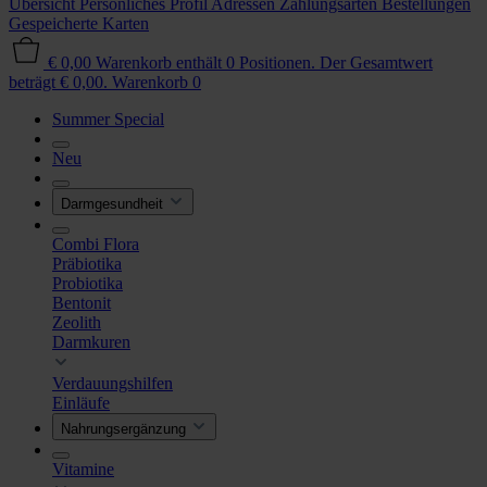
Übersicht
Persönliches Profil
Adressen
Zahlungsarten
Bestellungen
Gespeicherte Karten
€ 0,00
Warenkorb enthält 0 Positionen. Der Gesamtwert
beträgt € 0,00.
Warenkorb
0
Summer Special
Neu
Darmgesundheit
Combi Flora
Präbiotika
Probiotika
Bentonit
Zeolith
Darmkuren
Verdauungshilfen
Einläufe
Nahrungsergänzung
Vitamine