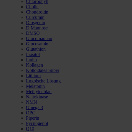
Chlorophyll
Cholin
Chondroitin
Curcumin
Diosgenin
D Mannose
DMSO
Glucomannan
Glucosamin
Glutathion
Inositol
Inulin
Kollagen
Kolloidales Silber
Lithium
Lugolsche Lösung
Melatonin
Methylenblau
Nattokinase
NMN
Omega 3
OPC
Piperin
Pycnogenol
Q10