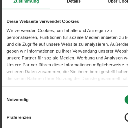
Zustimmung
Details
Über Coo
Diese Webseite verwendet Cookies
Filter hinzufügen: Minimum Bewertung von 5 von 5 Sternen
Wir verwenden Cookies, um Inhalte und Anzeigen zu
min. 5/5
personalisieren, Funktionen für soziale Medien anbieten zu 
und die Zugriffe auf unsere Website zu analysieren. Außerd
geben wir Informationen zu Ihrer Verwendung unserer Websi
unsere Partner für soziale Medien, Werbung und Analysen we
Unsere Partner führen diese Informationen möglicherweise m
weiteren Daten zusammen, die Sie ihnen bereitgestellt habe
die sie im Rahmen Ihrer Nutzung der Dienste gesammelt ha
Einwilligungsauswahl
Filter hinzufügen: Minimum Bewertung von 4 von 5 Sternen
Notwendig
min. 4/5
Präferenzen