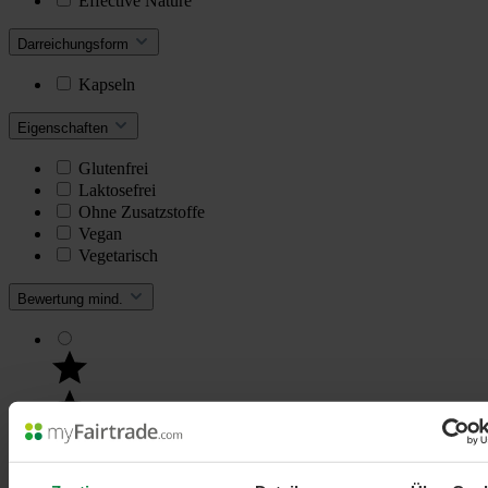
Effective Nature
Darreichungsform
Kapseln
Eigenschaften
Glutenfrei
Laktosefrei
Ohne Zusatzstoffe
Vegan
Vegetarisch
Bewertung mind.