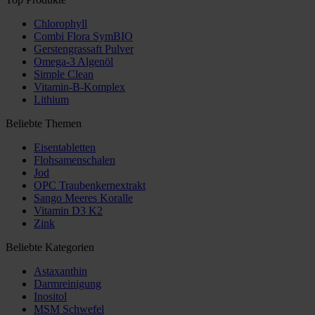
Chlorophyll
Combi Flora SymBIO
Gerstengrassaft Pulver
Omega-3 Algenöl
Simple Clean
Vitamin-B-Komplex
Lithium
Beliebte Themen
Eisentabletten
Flohsamenschalen
Jod
OPC Traubenkernextrakt
Sango Meeres Koralle
Vitamin D3 K2
Zink
Beliebte Kategorien
Astaxanthin
Darmreinigung
Inositol
MSM Schwefel