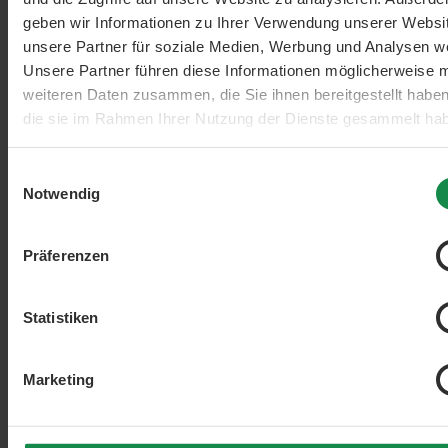
geben wir Informationen zu Ihrer Verwendung unserer Websi
unsere Partner für soziale Medien, Werbung und Analysen we
Unsere Partner führen diese Informationen möglicherweise m
weiteren Daten zusammen, die Sie ihnen bereitgestellt habe
Filter hinzufügen: Minimum Bewertung von 4 von 5 Sternen
die sie im Rahmen Ihrer Nutzung der Dienste gesammelt ha
min. 4/5
Einwilligungsauswahl
Notwendig
Präferenzen
Statistiken
Marketing
Filter hinzufügen: Minimum Bewertung von 3 von 5 Sternen
min. 3/5