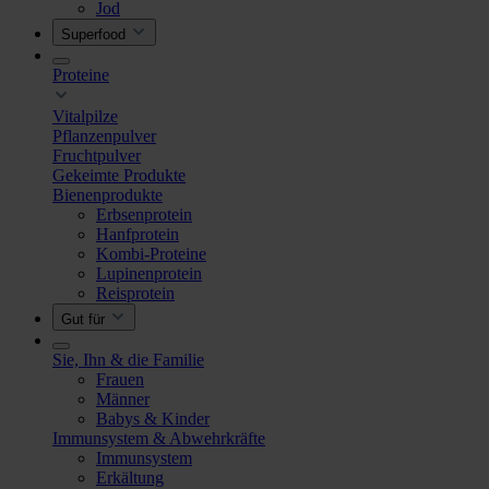
Jod
Superfood
Proteine
Vitalpilze
Pflanzenpulver
Fruchtpulver
Gekeimte Produkte
Bienenprodukte
Erbsenprotein
Hanfprotein
Kombi-Proteine
Lupinenprotein
Reisprotein
Gut für
Sie, Ihn & die Familie
Frauen
Männer
Babys & Kinder
Immunsystem & Abwehrkräfte
Immunsystem
Erkältung