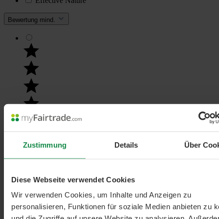
Effective Nature
Bewertung mind.
Filter hinzufügen: Minimum Bewertung von 5 von 5 Sternen
Zustimmung
Details
Über Coo
min. 5/5
Diese Webseite verwendet Cookies
Wir verwenden Cookies, um Inhalte und Anzeigen zu
personalisieren, Funktionen für soziale Medien anbieten zu 
und die Zugriffe auf unsere Website zu analysieren. Außerd