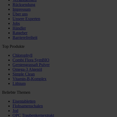
Rücksendung
Impressum
Über uns
Unsere Experten
Jobs
Händler
Ratgeber
Barrierefreiheit
Top Produkte
Chlorophyll
Combi Flora SymBIO
Gerstengrassaft Pulver
Omega-3 Algenöl
Simple Clean
Vitamin-B-Komplex
Lithium
Beliebte Themen
Eisentabletten
Flohsamenschalen
Jod
OPC Traubenkernextrakt