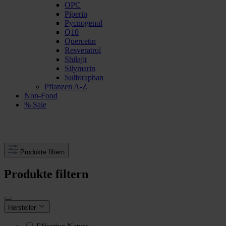
OPC
Piperin
Pycnogenol
Q10
Quercetin
Resveratrol
Shilajit
Silymarin
Sulforaphan
Pflanzen A-Z
Non-Food
% Sale
Produkte filtern
Produkte filtern
Hersteller