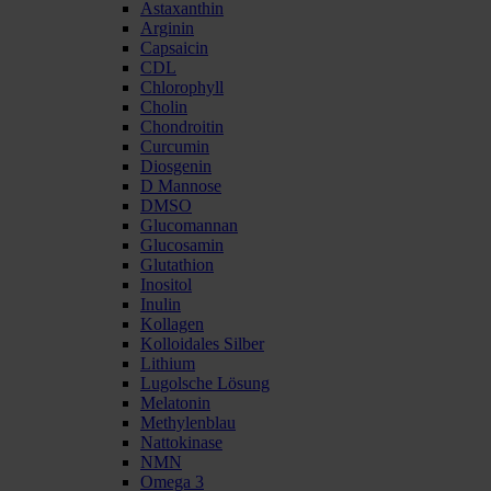
Astaxanthin
Arginin
Capsaicin
CDL
Chlorophyll
Cholin
Chondroitin
Curcumin
Diosgenin
D Mannose
DMSO
Glucomannan
Glucosamin
Glutathion
Inositol
Inulin
Kollagen
Kolloidales Silber
Lithium
Lugolsche Lösung
Melatonin
Methylenblau
Nattokinase
NMN
Omega 3