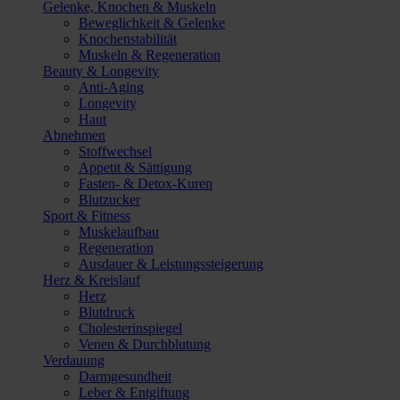
Gelenke, Knochen & Muskeln
Beweglichkeit & Gelenke
Knochenstabilität
Muskeln & Regeneration
Beauty & Longevity
Anti-Aging
Longevity
Haut
Abnehmen
Stoffwechsel
Appetit & Sättigung
Fasten- & Detox-Kuren
Blutzucker
Sport & Fitness
Muskelaufbau
Regeneration
Ausdauer & Leistungssteigerung
Herz & Kreislauf
Herz
Blutdruck
Cholesterinspiegel
Venen & Durchblutung
Verdauung
Darmgesundheit
Leber & Entgiftung