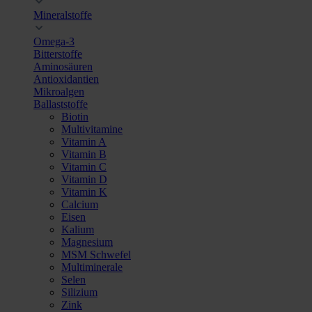
Mineralstoffe
Omega-3
Bitterstoffe
Aminosäuren
Antioxidantien
Mikroalgen
Ballaststoffe
Biotin
Multivitamine
Vitamin A
Vitamin B
Vitamin C
Vitamin D
Vitamin K
Calcium
Eisen
Kalium
Magnesium
MSM Schwefel
Multiminerale
Selen
Silizium
Zink