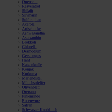
Quercetin
Resveratrol
Shilajit
Silymarin
Sulforaphan
Acerola
Artischocke
Ashwagandha
Astaxanthin
Brokkoli
Chlorella
Desmodium
Gerstengras
Hanf
Katzenkralle
Konjak
Kurkuma
Mariendistel
Mönchspfeffer
Olivenblatt
Oregano
Pinienrinde
Rosenwurz
Safran
Schwarzer Knoblauch