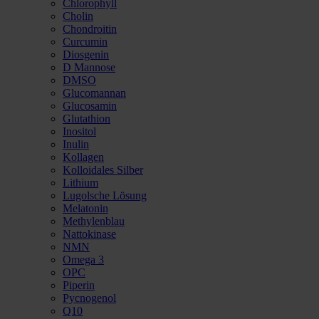
Chlorophyll
Cholin
Chondroitin
Curcumin
Diosgenin
D Mannose
DMSO
Glucomannan
Glucosamin
Glutathion
Inositol
Inulin
Kollagen
Kolloidales Silber
Lithium
Lugolsche Lösung
Melatonin
Methylenblau
Nattokinase
NMN
Omega 3
OPC
Piperin
Pycnogenol
Q10