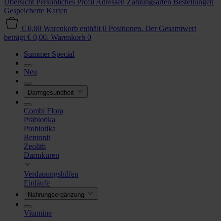
Übersicht
Persönliches Profil
Adressen
Zahlungsarten
Bestellungen
Gespeicherte Karten
€ 0,00
Warenkorb enthält 0 Positionen. Der Gesamtwert
beträgt € 0,00.
Warenkorb
0
Summer Special
Neu
Darmgesundheit
Combi Flora
Präbiotika
Probiotika
Bentonit
Zeolith
Darmkuren
Verdauungshilfen
Einläufe
Nahrungsergänzung
Vitamine