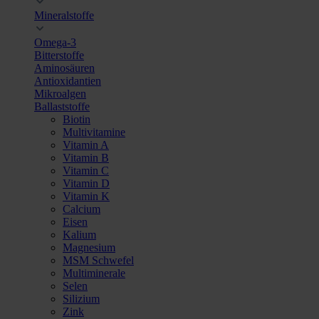
Mineralstoffe
Omega-3
Bitterstoffe
Aminosäuren
Antioxidantien
Mikroalgen
Ballaststoffe
Biotin
Multivitamine
Vitamin A
Vitamin B
Vitamin C
Vitamin D
Vitamin K
Calcium
Eisen
Kalium
Magnesium
MSM Schwefel
Multiminerale
Selen
Silizium
Zink