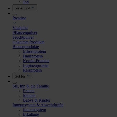
Jod
Superfood
Proteine
Vitalpilze
Pflanzenpulver
Fruchtpulver
Gekeimte Produkte
Bienenprodukte
Erbsenprotein
Hanfprotein
Kombi-Proteine
Lupinenprotein
Reisprotein
Gut für
Sie, Ihn & die Familie
Frauen
Männer
Babys & Kinder
Immunsystem & Abwehrkräfte
Immunsystem
Erkältung