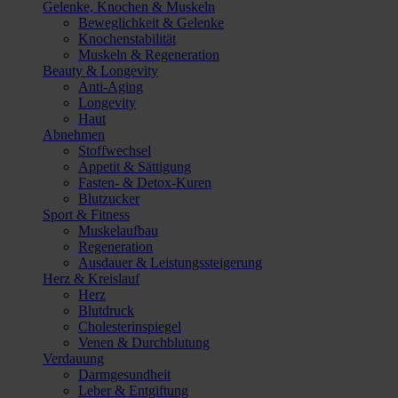
Gelenke, Knochen & Muskeln
Beweglichkeit & Gelenke
Knochenstabilität
Muskeln & Regeneration
Beauty & Longevity
Anti-Aging
Longevity
Haut
Abnehmen
Stoffwechsel
Appetit & Sättigung
Fasten- & Detox-Kuren
Blutzucker
Sport & Fitness
Muskelaufbau
Regeneration
Ausdauer & Leistungssteigerung
Herz & Kreislauf
Herz
Blutdruck
Cholesterinspiegel
Venen & Durchblutung
Verdauung
Darmgesundheit
Leber & Entgiftung