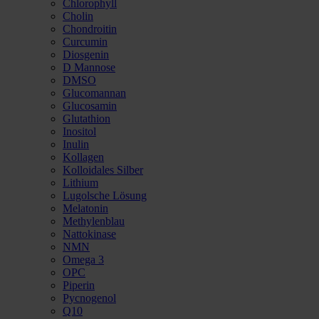
Chlorophyll
Cholin
Chondroitin
Curcumin
Diosgenin
D Mannose
DMSO
Glucomannan
Glucosamin
Glutathion
Inositol
Inulin
Kollagen
Kolloidales Silber
Lithium
Lugolsche Lösung
Melatonin
Methylenblau
Nattokinase
NMN
Omega 3
OPC
Piperin
Pycnogenol
Q10