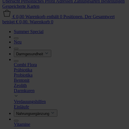
Übersicht
Persönliches Profil
Adressen
Zahlungsarten
Bestellungen
Gespeicherte Karten
€ 0,00
Warenkorb enthält 0 Positionen. Der Gesamtwert
beträgt € 0,00.
Warenkorb
0
Summer Special
Neu
Darmgesundheit
Combi Flora
Präbiotika
Probiotika
Bentonit
Zeolith
Darmkuren
Verdauungshilfen
Einläufe
Nahrungsergänzung
Vitamine