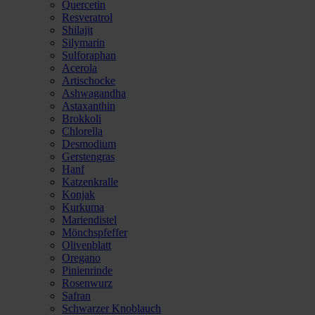
Quercetin
Resveratrol
Shilajit
Silymarin
Sulforaphan
Acerola
Artischocke
Ashwagandha
Astaxanthin
Brokkoli
Chlorella
Desmodium
Gerstengras
Hanf
Katzenkralle
Konjak
Kurkuma
Mariendistel
Mönchspfeffer
Olivenblatt
Oregano
Pinienrinde
Rosenwurz
Safran
Schwarzer Knoblauch