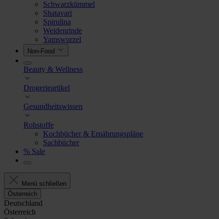
Schwarzkümmel
Shatavari
Spirulina
Weidenrinde
Yamswurzel
Non-Food
Beauty & Wellness
Drogerieartikel
Gesundheitswissen
Rohstoffe
Kochbücher & Ernährungspläne
Sachbücher
% Sale
Menü schließen
Österreich
Deutschland
Österreich