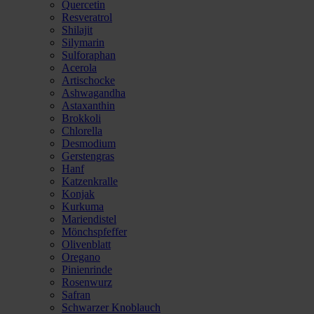
Quercetin
Resveratrol
Shilajit
Silymarin
Sulforaphan
Acerola
Artischocke
Ashwagandha
Astaxanthin
Brokkoli
Chlorella
Desmodium
Gerstengras
Hanf
Katzenkralle
Konjak
Kurkuma
Mariendistel
Mönchspfeffer
Olivenblatt
Oregano
Pinienrinde
Rosenwurz
Safran
Schwarzer Knoblauch