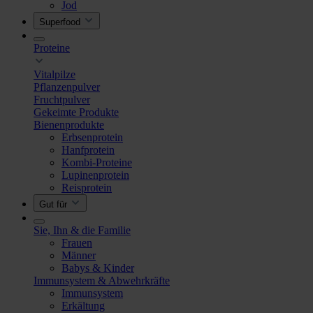
Jod
Superfood
Proteine
Vitalpilze
Pflanzenpulver
Fruchtpulver
Gekeimte Produkte
Bienenprodukte
Erbsenprotein
Hanfprotein
Kombi-Proteine
Lupinenprotein
Reisprotein
Gut für
Sie, Ihn & die Familie
Frauen
Männer
Babys & Kinder
Immunsystem & Abwehrkräfte
Immunsystem
Erkältung