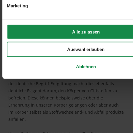
Marketing
Alle zulassen
Auswahl erlauben
Ablehnen
Das -
tox
in Detox bezieht sich tatsächlich auf Giftstoffe,
der deutsche Begriff Entgiftung macht dies ebenfalls
deutlich: Es geht darum, den Körper von Giftstoffen zu
befreien. Diese können beispielsweise über die
Ernährung in unseren Körper gelangen oder aber auch
im Körper selbst als Stoffwechselend- und Abfallprodukte
anfallen.