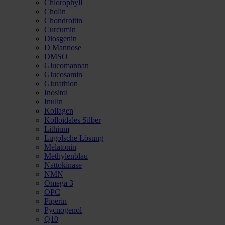
Chlorophyll
Cholin
Chondroitin
Curcumin
Diosgenin
D Mannose
DMSO
Glucomannan
Glucosamin
Glutathion
Inositol
Inulin
Kollagen
Kolloidales Silber
Lithium
Lugolsche Lösung
Melatonin
Methylenblau
Nattokinase
NMN
Omega 3
OPC
Piperin
Pycnogenol
Q10