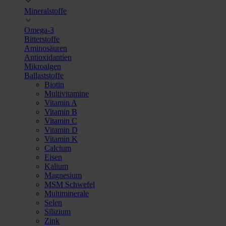
Mineralstoffe
Omega-3
Bitterstoffe
Aminosäuren
Antioxidantien
Mikroalgen
Ballaststoffe
Biotin
Multivitamine
Vitamin A
Vitamin B
Vitamin C
Vitamin D
Vitamin K
Calcium
Eisen
Kalium
Magnesium
MSM Schwefel
Multiminerale
Selen
Silizium
Zink