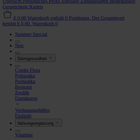
Übersicht
Persönliches Profil
Adressen
Zahlungsarten
Bestellungen
Gespeicherte Karten
€ 0,00
Warenkorb enthält 0 Positionen. Der Gesamtwert
beträgt € 0,00.
Warenkorb
0
Summer Special
Neu
Darmgesundheit
Combi Flora
Präbiotika
Probiotika
Bentonit
Zeolith
Darmkuren
Verdauungshilfen
Einläufe
Nahrungsergänzung
Vitamine