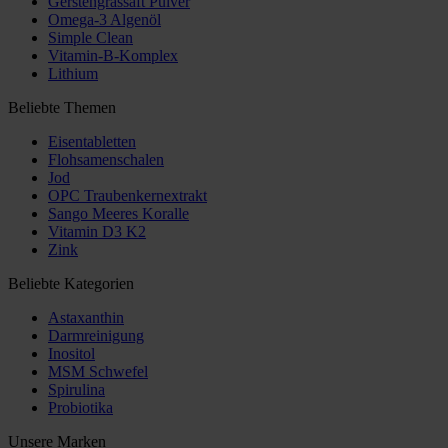
Gerstengrassaft Pulver
Omega-3 Algenöl
Simple Clean
Vitamin-B-Komplex
Lithium
Beliebte Themen
Eisentabletten
Flohsamenschalen
Jod
OPC Traubenkernextrakt
Sango Meeres Koralle
Vitamin D3 K2
Zink
Beliebte Kategorien
Astaxanthin
Darmreinigung
Inositol
MSM Schwefel
Spirulina
Probiotika
Unsere Marken