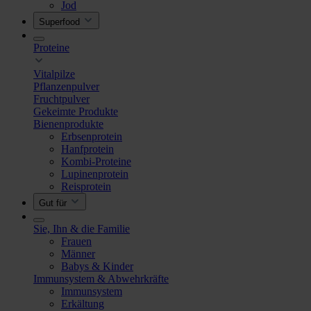
Jod
Superfood
Proteine
Vitalpilze
Pflanzenpulver
Fruchtpulver
Gekeimte Produkte
Bienenprodukte
Erbsenprotein
Hanfprotein
Kombi-Proteine
Lupinenprotein
Reisprotein
Gut für
Sie, Ihn & die Familie
Frauen
Männer
Babys & Kinder
Immunsystem & Abwehrkräfte
Immunsystem
Erkältung