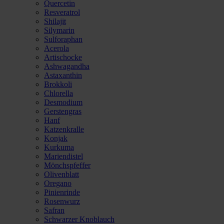
Quercetin
Resveratrol
Shilajit
Silymarin
Sulforaphan
Acerola
Artischocke
Ashwagandha
Astaxanthin
Brokkoli
Chlorella
Desmodium
Gerstengras
Hanf
Katzenkralle
Konjak
Kurkuma
Mariendistel
Mönchspfeffer
Olivenblatt
Oregano
Pinienrinde
Rosenwurz
Safran
Schwarzer Knoblauch