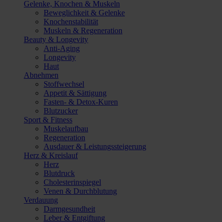
Gelenke, Knochen & Muskeln
Beweglichkeit & Gelenke
Knochenstabilität
Muskeln & Regeneration
Beauty & Longevity
Anti-Aging
Longevity
Haut
Abnehmen
Stoffwechsel
Appetit & Sättigung
Fasten- & Detox-Kuren
Blutzucker
Sport & Fitness
Muskelaufbau
Regeneration
Ausdauer & Leistungssteigerung
Herz & Kreislauf
Herz
Blutdruck
Cholesterinspiegel
Venen & Durchblutung
Verdauung
Darmgesundheit
Leber & Entgiftung