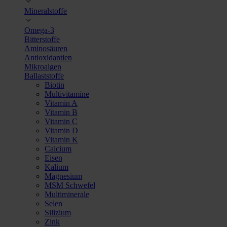
Mineralstoffe
Omega-3
Bitterstoffe
Aminosäuren
Antioxidantien
Mikroalgen
Ballaststoffe
Biotin
Multivitamine
Vitamin A
Vitamin B
Vitamin C
Vitamin D
Vitamin K
Calcium
Eisen
Kalium
Magnesium
MSM Schwefel
Multiminerale
Selen
Silizium
Zink