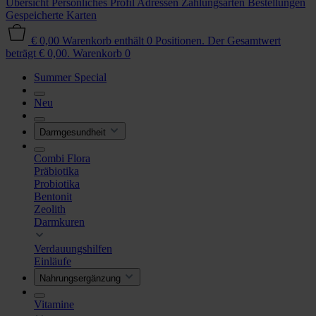
Übersicht
Persönliches Profil
Adressen
Zahlungsarten
Bestellungen
Gespeicherte Karten
€ 0,00
Warenkorb enthält 0 Positionen. Der Gesamtwert
beträgt € 0,00.
Warenkorb
0
Summer Special
Neu
Darmgesundheit
Combi Flora
Präbiotika
Probiotika
Bentonit
Zeolith
Darmkuren
Verdauungshilfen
Einläufe
Nahrungsergänzung
Vitamine