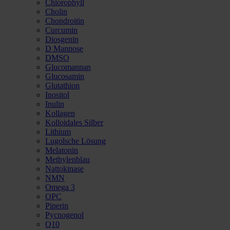
Chlorophyll
Cholin
Chondroitin
Curcumin
Diosgenin
D Mannose
DMSO
Glucomannan
Glucosamin
Glutathion
Inositol
Inulin
Kollagen
Kolloidales Silber
Lithium
Lugolsche Lösung
Melatonin
Methylenblau
Nattokinase
NMN
Omega 3
OPC
Piperin
Pycnogenol
Q10