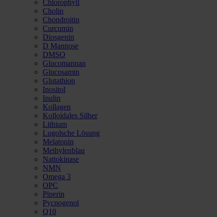
Chlorophyll
Cholin
Chondroitin
Curcumin
Diosgenin
D Mannose
DMSO
Glucomannan
Glucosamin
Glutathion
Inositol
Inulin
Kollagen
Kolloidales Silber
Lithium
Lugolsche Lösung
Melatonin
Methylenblau
Nattokinase
NMN
Omega 3
OPC
Piperin
Pycnogenol
Q10