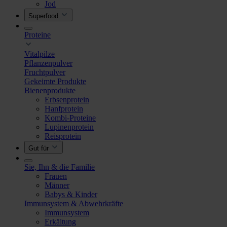
Jod
Superfood
Proteine
Vitalpilze
Pflanzenpulver
Fruchtpulver
Gekeimte Produkte
Bienenprodukte
Erbsenprotein
Hanfprotein
Kombi-Proteine
Lupinenprotein
Reisprotein
Gut für
Sie, Ihn & die Familie
Frauen
Männer
Babys & Kinder
Immunsystem & Abwehrkräfte
Immunsystem
Erkältung