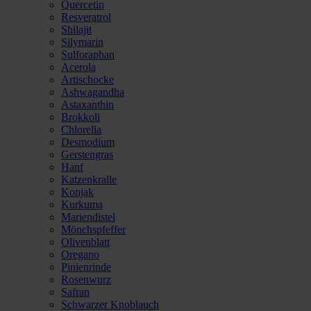
Quercetin
Resveratrol
Shilajit
Silymarin
Sulforaphan
Acerola
Artischocke
Ashwagandha
Astaxanthin
Brokkoli
Chlorella
Desmodium
Gerstengras
Hanf
Katzenkralle
Konjak
Kurkuma
Mariendistel
Mönchspfeffer
Olivenblatt
Oregano
Pinienrinde
Rosenwurz
Safran
Schwarzer Knoblauch