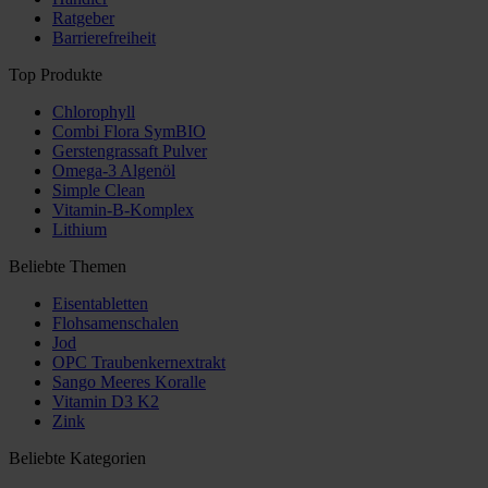
Ratgeber
Barrierefreiheit
Top Produkte
Chlorophyll
Combi Flora SymBIO
Gerstengrassaft Pulver
Omega-3 Algenöl
Simple Clean
Vitamin-B-Komplex
Lithium
Beliebte Themen
Eisentabletten
Flohsamenschalen
Jod
OPC Traubenkernextrakt
Sango Meeres Koralle
Vitamin D3 K2
Zink
Beliebte Kategorien