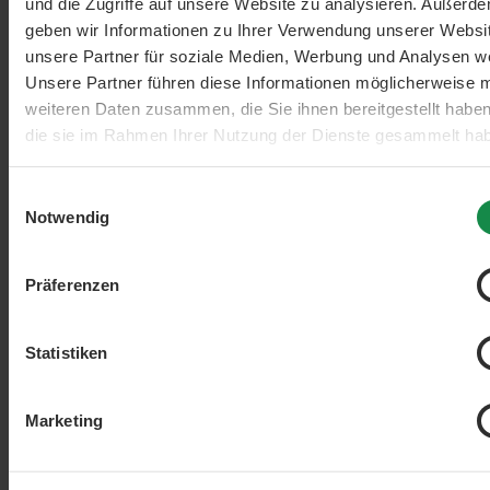
und die Zugriffe auf unsere Website zu analysieren. Außerd
geben wir Informationen zu Ihrer Verwendung unserer Websi
unsere Partner für soziale Medien, Werbung und Analysen we
Unsere Partner führen diese Informationen möglicherweise m
weiteren Daten zusammen, die Sie ihnen bereitgestellt habe
die sie im Rahmen Ihrer Nutzung der Dienste gesammelt ha
Einwilligungsauswahl
Notwendig
Filter hinzufügen: Minimum Bewertung von 1 von 5 Sternen
min. 1/5
Präferenzen
Herz
Statistiken
Beliebt
Neues Design
Marketing