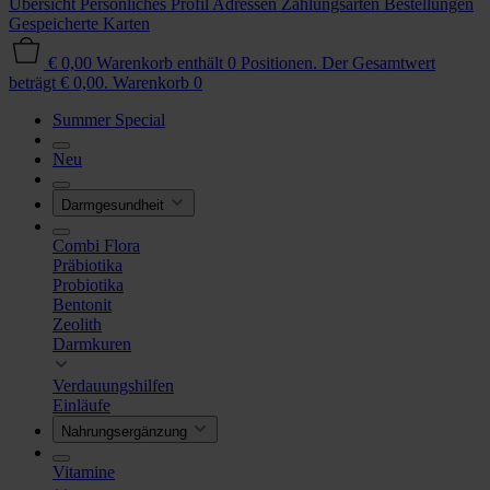
Übersicht
Persönliches Profil
Adressen
Zahlungsarten
Bestellungen
Gespeicherte Karten
€ 0,00
Warenkorb enthält 0 Positionen. Der Gesamtwert
beträgt € 0,00.
Warenkorb
0
Summer Special
Neu
Darmgesundheit
Combi Flora
Präbiotika
Probiotika
Bentonit
Zeolith
Darmkuren
Verdauungshilfen
Einläufe
Nahrungsergänzung
Vitamine