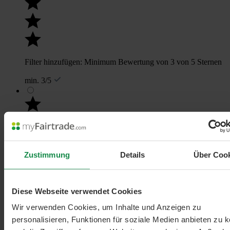
Filter hinzufügen: Minimum Bewertung von 3 von 5 Sternen
min. 3/5
Zustimmung
Details
Über Coo
Diese Webseite verwendet Cookies
Filter hinzufügen: Minimum Bewertung von 2 von 5 Sternen
Wir verwenden Cookies, um Inhalte und Anzeigen zu
min. 2/5
personalisieren, Funktionen für soziale Medien anbieten zu 