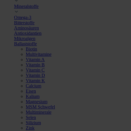
Mineralstoffe
Omega-3
Bitterstoffe
Aminosäuren
Antioxidantien
Mikroalgen
Ballaststoffe
Biotin
Multivitamine
Vitamin A
Vitamin B
Vitamin C
Vitamin D
Vitamin K
Calcium
Eisen
Kalium
Magnesium
MSM Schwefel
Multiminerale
Selen
Silizium
Zink