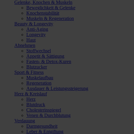
Gelenke, Knochen & Muskeln
Beweglichkeit & Gelenke
Knochenstabilität
Muskeln & Regeneration
Beauty & Longevity
Anti-Aging
Longevity
Haut
Abnehmen
Stoffwechsel
Appetit & Sättigung
Fasten- & Detox-Kuren
Blutzucker
Sport & Fitness
Muskelaufbau
Regeneration
Ausdauer & Leistungssteigerung
Herz & Kreislauf
Herz
Blutdruck
Cholesterinspiegel
Venen & Durchblutung
Verdauung
Darmgesundheit
Leber & Entgiftung