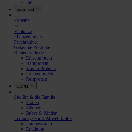
Jod
Superfood
Proteine
Vitalpilze
Pflanzenpulver
Fruchtpulver
Gekeimte Produkte
Bienenprodukte
Erbsenprotein
Hanfprotein
Kombi-Proteine
Lupinenprotein
Reisprotein
Gut für
Sie, Ihn & die Familie
Frauen
Männer
Babys & Kinder
Immunsystem & Abwehrkräfte
Immunsystem
Erkältung