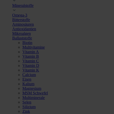
Mineralstoffe
Omega-3
Bitterstoffe
Aminosäuren
Antioxidantien
Mikroalgen
Ballaststoffe
Biotin
Multivitamine
Vitamin A
Vitamin B
Vitamin C
Vitamin D
Vitamin K
Calcium
Eisen
Kalium
Magnesium
MSM Schwefel
Multiminerale
Selen
Silizium
Zink