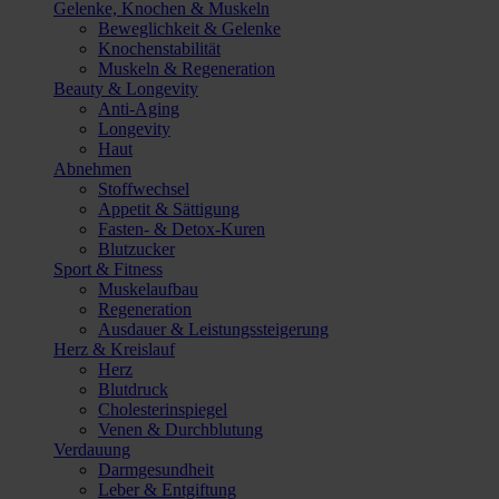
Gelenke, Knochen & Muskeln
Beweglichkeit & Gelenke
Knochenstabilität
Muskeln & Regeneration
Beauty & Longevity
Anti-Aging
Longevity
Haut
Abnehmen
Stoffwechsel
Appetit & Sättigung
Fasten- & Detox-Kuren
Blutzucker
Sport & Fitness
Muskelaufbau
Regeneration
Ausdauer & Leistungssteigerung
Herz & Kreislauf
Herz
Blutdruck
Cholesterinspiegel
Venen & Durchblutung
Verdauung
Darmgesundheit
Leber & Entgiftung