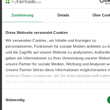
Mexican Wild Yam
Mit natürlichem Diosgenin
Zustimmung
Details
Über Coo
240 Kapseln, 101 g
€ 266,44 / 1 kg
Ab
€ 26,91
Diese Webseite verwendet Cookies
Effective Nature
Details
Wir verwenden Cookies, um Inhalte und Anzeigen zu
%
personalisieren, Funktionen für soziale Medien anbieten zu 
und die Zugriffe auf unsere Website zu analysieren. Außerd
geben wir Informationen zu Ihrer Verwendung unserer Websi
unsere Partner für soziale Medien, Werbung und Analysen we
Unsere Partner führen diese Informationen möglicherweise m
weiteren Daten zusammen, die Sie ihnen bereitgestellt habe
die sie im Rahmen Ihrer Nutzung der Dienste gesammelt ha
Einwilligungsauswahl
Notwendig