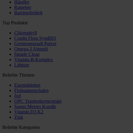
Händler
Ratgeber
Barrierefreiheit
Top Produkte
Chlorophyll
Combi Flora SymBIO
Gerstengrassaft Pulver
Omega-3 Algenöl
Simple Clean
Vitamin-B-Komplex
Lithium
Beliebte Themen
Eisentabletten
Flohsamenschalen
Jod
OPC Traubenkernextrakt
Sango Meeres Koralle
Vitamin D3 K2
Zink
Beliebte Kategorien