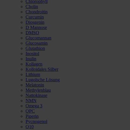
Chlorophyll
Cholin
Chondroitin
Curcumin
Diosgenin
D Mannose
DMSO
Glucomannan
Glucosamin
Glutathion
Inositol
Inulin
Kollagen
Kolloidales Silber
Lithium
Lugolsche Lösung
Melatonin
Methylenblau
Nattokinase
NMN
Omega 3
OPC
Piperin
Pycnogenol
Q10