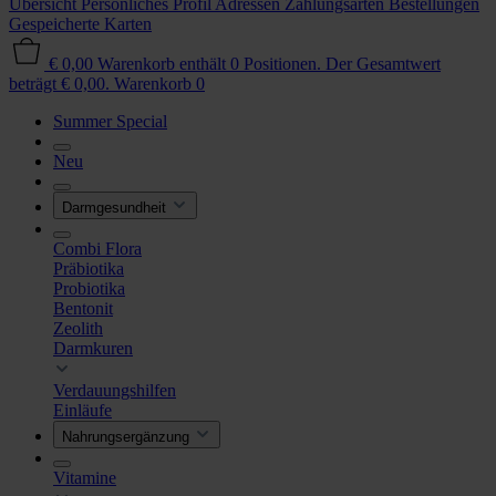
Übersicht
Persönliches Profil
Adressen
Zahlungsarten
Bestellungen
Gespeicherte Karten
€ 0,00
Warenkorb enthält 0 Positionen. Der Gesamtwert
beträgt € 0,00.
Warenkorb
0
Summer Special
Neu
Darmgesundheit
Combi Flora
Präbiotika
Probiotika
Bentonit
Zeolith
Darmkuren
Verdauungshilfen
Einläufe
Nahrungsergänzung
Vitamine