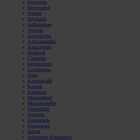
Quercetin
Resveratrol
Shilajit
Silymarin
Sulforaphan
Acerola
Artischocke
Ashwagandha
Astaxanthin
Brokkoli
Chlorella
Desmodium
Gerstengras
Hanf
Katzenkralle
Konjak
Kurkuma
Mariendistel
Mönchspfeffer
Olivenblatt
Oregano
Pinienrinde
Rosenwurz
Safran
Schwarzer Knoblauch