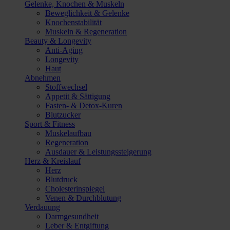
Gelenke, Knochen & Muskeln
Beweglichkeit & Gelenke
Knochenstabilität
Muskeln & Regeneration
Beauty & Longevity
Anti-Aging
Longevity
Haut
Abnehmen
Stoffwechsel
Appetit & Sättigung
Fasten- & Detox-Kuren
Blutzucker
Sport & Fitness
Muskelaufbau
Regeneration
Ausdauer & Leistungssteigerung
Herz & Kreislauf
Herz
Blutdruck
Cholesterinspiegel
Venen & Durchblutung
Verdauung
Darmgesundheit
Leber & Entgiftung