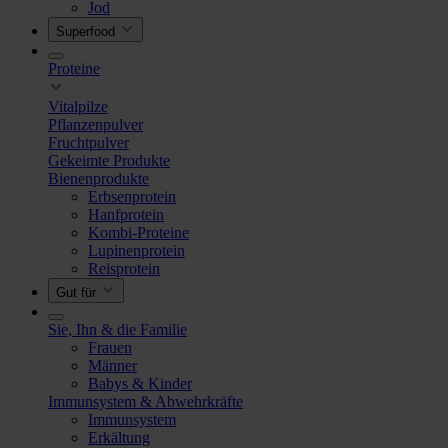
Jod
Superfood
Proteine
Vitalpilze
Pflanzenpulver
Fruchtpulver
Gekeimte Produkte
Bienenprodukte
Erbsenprotein
Hanfprotein
Kombi-Proteine
Lupinenprotein
Reisprotein
Gut für
Sie, Ihn & die Familie
Frauen
Männer
Babys & Kinder
Immunsystem & Abwehrkräfte
Immunsystem
Erkältung