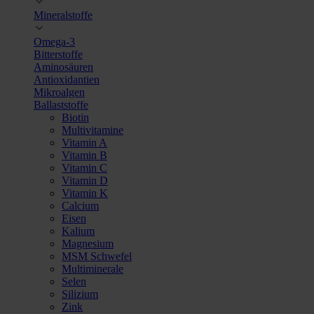
Mineralstoffe
Omega-3
Bitterstoffe
Aminosäuren
Antioxidantien
Mikroalgen
Ballaststoffe
Biotin
Multivitamine
Vitamin A
Vitamin B
Vitamin C
Vitamin D
Vitamin K
Calcium
Eisen
Kalium
Magnesium
MSM Schwefel
Multiminerale
Selen
Silizium
Zink