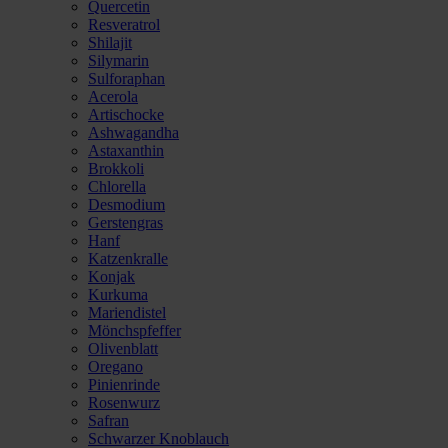
Quercetin
Resveratrol
Shilajit
Silymarin
Sulforaphan
Acerola
Artischocke
Ashwagandha
Astaxanthin
Brokkoli
Chlorella
Desmodium
Gerstengras
Hanf
Katzenkralle
Konjak
Kurkuma
Mariendistel
Mönchspfeffer
Olivenblatt
Oregano
Pinienrinde
Rosenwurz
Safran
Schwarzer Knoblauch