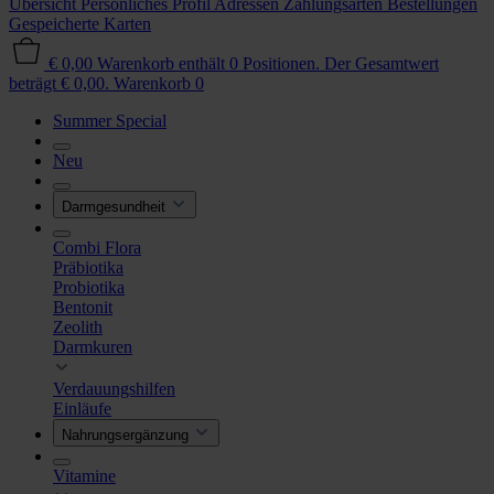
Übersicht
Persönliches Profil
Adressen
Zahlungsarten
Bestellungen
Gespeicherte Karten
€ 0,00
Warenkorb enthält 0 Positionen. Der Gesamtwert
beträgt € 0,00.
Warenkorb
0
Summer Special
Neu
Darmgesundheit
Combi Flora
Präbiotika
Probiotika
Bentonit
Zeolith
Darmkuren
Verdauungshilfen
Einläufe
Nahrungsergänzung
Vitamine