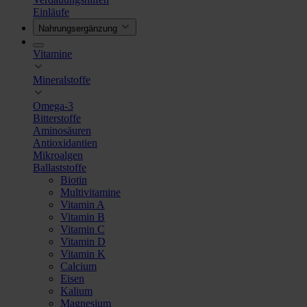
Einläufe
Nahrungsergänzung
Vitamine
Mineralstoffe
Omega-3
Bitterstoffe
Aminosäuren
Antioxidantien
Mikroalgen
Ballaststoffe
Biotin
Multivitamine
Vitamin A
Vitamin B
Vitamin C
Vitamin D
Vitamin K
Calcium
Eisen
Kalium
Magnesium