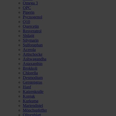
Omega 3
OPC
Piperin
Pycnogenol
Q10
Quercetin
Resveratrol
Shilajit
Silymarin
Sulforaphan
Acerola
Artischocke
Ashwagandha
Astaxanthin
Brokkoli
Chlorella
Desmodium
Gerstengras
Hanf
Katzenkralle
Konjak
Kurkuma
Mariendistel
Mönchspfeffer
Olivenblatt