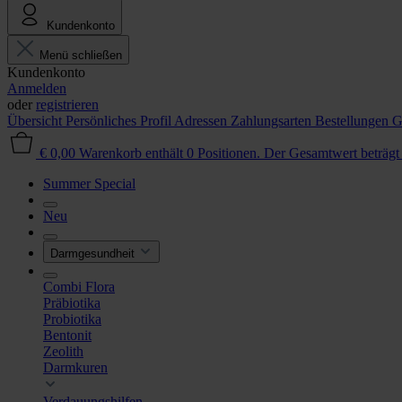
Kundenkonto
Menü schließen
Kundenkonto
Anmelden
oder
registrieren
Übersicht
Persönliches Profil
Adressen
Zahlungsarten
Bestellungen
G
€ 0,00
Warenkorb enthält 0 Positionen. Der Gesamtwert beträgt
Summer Special
Neu
Darmgesundheit
Combi Flora
Präbiotika
Probiotika
Bentonit
Zeolith
Darmkuren
Verdauungshilfen