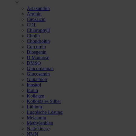
Astaxanthin
Arginin
Capsaicin
CDL
Chlorophyll
Cholin
Chondroitin
Curcumin
Diosgenin
D Mannose
DMSO
Glucomannan
Glucosamin
Glutathion
Inositol
Inulin
Kollagen
Kolloidales Silber
Lithium
Lugolsche Lösung
Melatonin
Methylenblau
Nattokinase
NMN