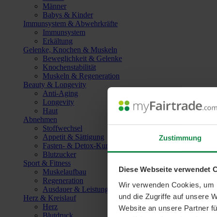
Männer
Babys & Kinder
Immunsystem & Abwehrkräfte
Immunsystem
Erkältung
Gelenke, Knochen & Muskeln
Beweglichkeit & Gelenke
Knochenstabilität
Muskeln & Regeneration
Beauty & Longevity
Anti-Aging
Longevity
Haut
Abnehmen
Stoffwechsel
Appetit & Sättigung
Zustimmung
Fasten- & Detox-Kuren
Blutzucker
Sport & Fitness
Diese Webseite verwendet 
Muskelaufbau
Regeneration
Wir verwenden Cookies, um I
Ausdauer & Leistungssteigerung
und die Zugriffe auf unsere 
Herz & Kreislauf
Herz
Website an unsere Partner fü
Blutdruck