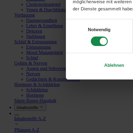
möglicherweise mit weiteren
Cholesterinspiegel
der Dienste gesammelt habe
Venen & Durchblutung
Verdauung
Darmgesundheit
Einwilligungsauswahl
Leber & Entgiftung
Notwendig
Detoxen
Stuhlgang
Schlaf & Entspannung
Entspannung
Mood Management
Schlaf
Gehirn & Nerven
Ablehnen
Augen und Sehvermögen
Nerven
Gedächtnis & Konzentration
Hormone & Schilddrüse
Schilddrüse
Hormone
Säure-Basen-Haushalt
Inhaltsstoffe
Inhaltsstoffe A-Z
Pflanzen A-Z