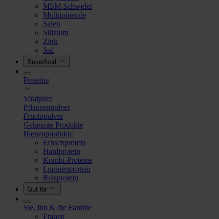
MSM Schwefel
Multiminerale
Selen
Silizium
Zink
Jod
Superfood
Proteine
Vitalpilze
Pflanzenpulver
Fruchtpulver
Gekeimte Produkte
Bienenprodukte
Erbsenprotein
Hanfprotein
Kombi-Proteine
Lupinenprotein
Reisprotein
Gut für
Sie, Ihn & die Familie
Frauen