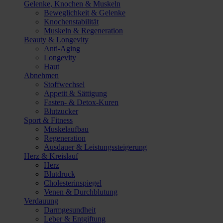
Gelenke, Knochen & Muskeln
Beweglichkeit & Gelenke
Knochenstabilität
Muskeln & Regeneration
Beauty & Longevity
Anti-Aging
Longevity
Haut
Abnehmen
Stoffwechsel
Appetit & Sättigung
Fasten- & Detox-Kuren
Blutzucker
Sport & Fitness
Muskelaufbau
Regeneration
Ausdauer & Leistungssteigerung
Herz & Kreislauf
Herz
Blutdruck
Cholesterinspiegel
Venen & Durchblutung
Verdauung
Darmgesundheit
Leber & Entgiftung