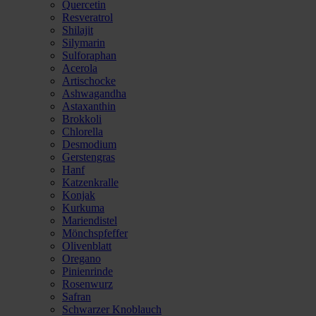
Quercetin
Resveratrol
Shilajit
Silymarin
Sulforaphan
Acerola
Artischocke
Ashwagandha
Astaxanthin
Brokkoli
Chlorella
Desmodium
Gerstengras
Hanf
Katzenkralle
Konjak
Kurkuma
Mariendistel
Mönchspfeffer
Olivenblatt
Oregano
Pinienrinde
Rosenwurz
Safran
Schwarzer Knoblauch