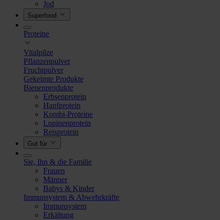
Jod
Superfood
Proteine
Vitalpilze
Pflanzenpulver
Fruchtpulver
Gekeimte Produkte
Bienenprodukte
Erbsenprotein
Hanfprotein
Kombi-Proteine
Lupinenprotein
Reisprotein
Gut für
Sie, Ihn & die Familie
Frauen
Männer
Babys & Kinder
Immunsystem & Abwehrkräfte
Immunsystem
Erkältung