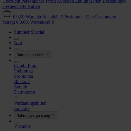
Übersicht
Persönliches Profil
Adressen
Zahlungsarten
Bestellungen
Gespeicherte Karten
€ 0,00
Warenkorb enthält 0 Positionen. Der Gesamtwert
beträgt € 0,00.
Warenkorb
0
Summer Special
Neu
Darmgesundheit
Combi Flora
Präbiotika
Probiotika
Bentonit
Zeolith
Darmkuren
Verdauungshilfen
Einläufe
Nahrungsergänzung
Vitamine