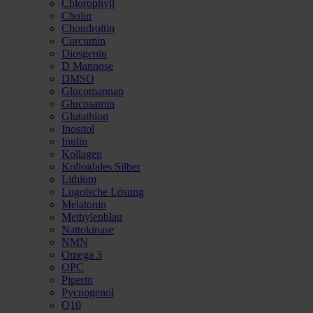
Chlorophyll
Cholin
Chondroitin
Curcumin
Diosgenin
D Mannose
DMSO
Glucomannan
Glucosamin
Glutathion
Inositol
Inulin
Kollagen
Kolloidales Silber
Lithium
Lugolsche Lösung
Melatonin
Methylenblau
Nattokinase
NMN
Omega 3
OPC
Piperin
Pycnogenol
Q10