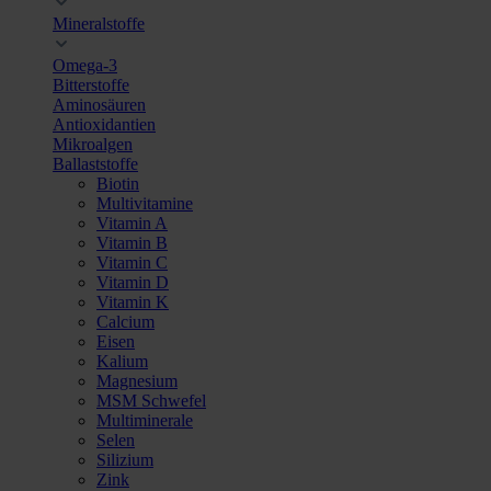
Mineralstoffe
Omega-3
Bitterstoffe
Aminosäuren
Antioxidantien
Mikroalgen
Ballaststoffe
Biotin
Multivitamine
Vitamin A
Vitamin B
Vitamin C
Vitamin D
Vitamin K
Calcium
Eisen
Kalium
Magnesium
MSM Schwefel
Multiminerale
Selen
Silizium
Zink