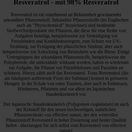
Resveratrol - mit 98% Resveratrol
Resveratrol ist ein zunehmend an Bekanntheit gewinnender
sekundärer Pflanzenstoff. Sekundäre Pflanzenstoffe (im Englischen
auch als "Phytochemical" bezeichnet) sind bestimmte
Stoffwechselprodukte der Pflanzen, die diese für eine Reihe von
Aufgaben benötigt, beispielsweise zur Verteidigung vor
Fressfeinden und Krankheitserregern, zum Schutz vor UV-
Strahlung, zur Festigung der pflanzlichen Struktur, aber auch
beispielsweise zur Anlockung von Bestäubern wie die Biene. Einige
Untergruppen der sekundären Pflanzenstoffe, beispielsweise die
Polyphenole, die antioxidativ wirksam werden, haben es wiederum
zur Aufgabe, die Pflanze vor Pilzinfektionen und Parasiten zu
schützen. Hierzu zählt auch das Resveratrol. Trans-Resveratrol (die
am häufigsten auftretende Form der Substanz) kommt in grösseren
Mengen in der Schale von roten Trauben, aber auch in Erdnüssen,
Himbeeren, Pflaumen und vor allem im Japanischen
Staudenknöterich vor.
Der Japanische Staudenknöterich (
Polygonum cuspidatum
) ist auch
der Rohstoff für den neuen hochwertigen, natürlichen
Pflanzenextrakt von effective nature, der den wertvollen
Pflanzenstoff Resveratrol in hoher Dosierung und bester Qualität
liefert - überzeugen Sie sich selbst vom Resveratrol von effective
nature!