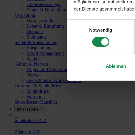
möglicherweise mit weiteren
Cholesterinspiegel
der Dienste gesammelt habe
Venen & Durchblutung
Verdauung
Darmgesundheit
Einwilligungsauswahl
Leber & Entgiftung
Notwendig
Detoxen
Stuhlgang
Schlaf & Entspannung
Entspannung
Mood Management
Schlaf
Gehirn & Nerven
Ablehnen
Augen und Sehvermögen
Nerven
Gedächtnis & Konzentration
Hormone & Schilddrüse
Schilddrüse
Hormone
Säure-Basen-Haushalt
Inhaltsstoffe
Inhaltsstoffe A-Z
Pflanzen A-Z