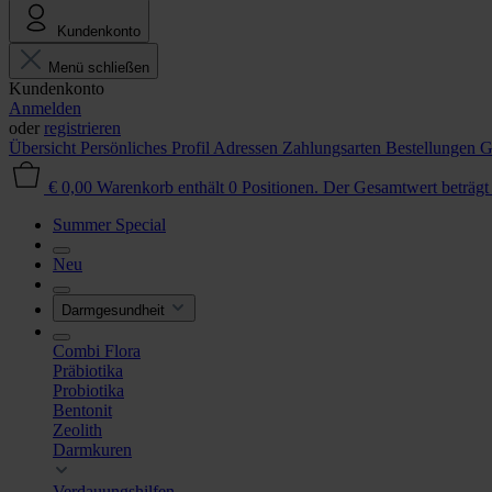
Kundenkonto
Menü schließen
Kundenkonto
Anmelden
oder
registrieren
Übersicht
Persönliches Profil
Adressen
Zahlungsarten
Bestellungen
G
€ 0,00
Warenkorb enthält 0 Positionen. Der Gesamtwert beträgt
Summer Special
Neu
Darmgesundheit
Combi Flora
Präbiotika
Probiotika
Bentonit
Zeolith
Darmkuren
Verdauungshilfen