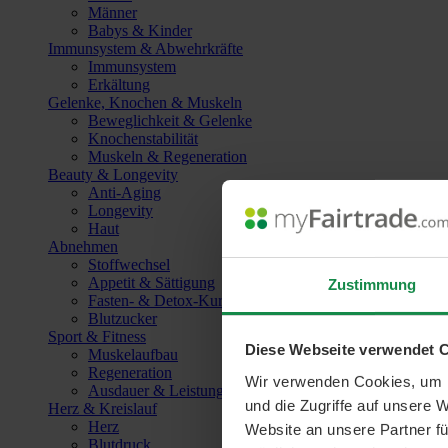
Männer
Babys & Kinder
Immunsystem & Abwehrkräfte
Immunsystem
Erkältung
Gelenke, Knochen & Muskeln
Beweglichkeit & Gelenke
Knochenstabilität
Muskeln & Regeneration
Beauty & Longevity
Anti-Aging
Longevity
Haut
Abnehmen
Stoffwechsel
Appetit & Sättigung
Zustimmung
Fasten- & Detox-Kuren
Blutzucker
Sport & Fitness
Diese Webseite verwendet 
Muskelaufbau
Regeneration
Wir verwenden Cookies, um I
Ausdauer & Leistungssteigerung
und die Zugriffe auf unsere 
Herz & Kreislauf
Herz
Website an unsere Partner fü
Blutdruck