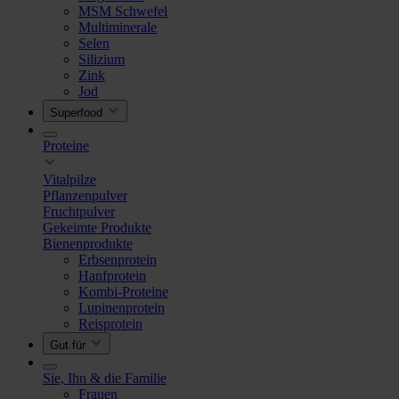
MSM Schwefel
Multiminerale
Selen
Silizium
Zink
Jod
Superfood
Proteine
Vitalpilze
Pflanzenpulver
Fruchtpulver
Gekeimte Produkte
Bienenprodukte
Erbsenprotein
Hanfprotein
Kombi-Proteine
Lupinenprotein
Reisprotein
Gut für
Sie, Ihn & die Familie
Frauen