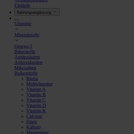
Einläufe
Nahrungsergänzung
Vitamine
Mineralstoffe
Omega-3
Bitterstoffe
Aminosäuren
Antioxidantien
Mikroalgen
Ballaststoffe
Biotin
Multivitamine
Vitamin A
Vitamin B
Vitamin C
Vitamin D
Vitamin K
Calcium
Eisen
Kalium
Magnesium