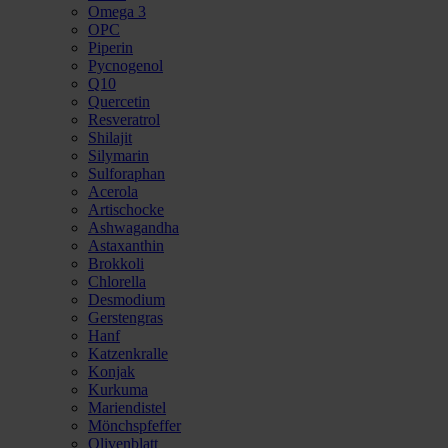
Omega 3
OPC
Piperin
Pycnogenol
Q10
Quercetin
Resveratrol
Shilajit
Silymarin
Sulforaphan
Acerola
Artischocke
Ashwagandha
Astaxanthin
Brokkoli
Chlorella
Desmodium
Gerstengras
Hanf
Katzenkralle
Konjak
Kurkuma
Mariendistel
Mönchspfeffer
Olivenblatt