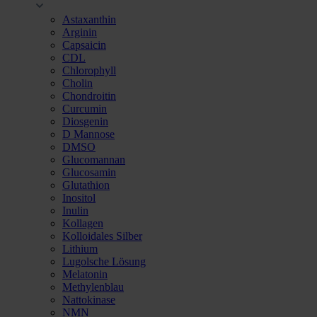
Astaxanthin
Arginin
Capsaicin
CDL
Chlorophyll
Cholin
Chondroitin
Curcumin
Diosgenin
D Mannose
DMSO
Glucomannan
Glucosamin
Glutathion
Inositol
Inulin
Kollagen
Kolloidales Silber
Lithium
Lugolsche Lösung
Melatonin
Methylenblau
Nattokinase
NMN