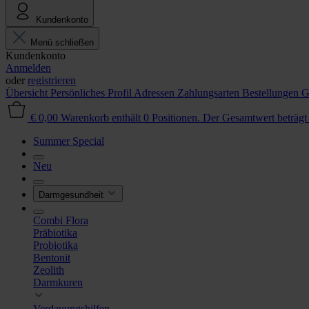
Kundenkonto
Menü schließen
Kundenkonto
Anmelden
oder
registrieren
Übersicht
Persönliches Profil
Adressen
Zahlungsarten
Bestellungen
G
€ 0,00
Warenkorb enthält 0 Positionen. Der Gesamtwert beträgt
Summer Special
Neu
Darmgesundheit
Combi Flora
Präbiotika
Probiotika
Bentonit
Zeolith
Darmkuren
Verdauungshilfen