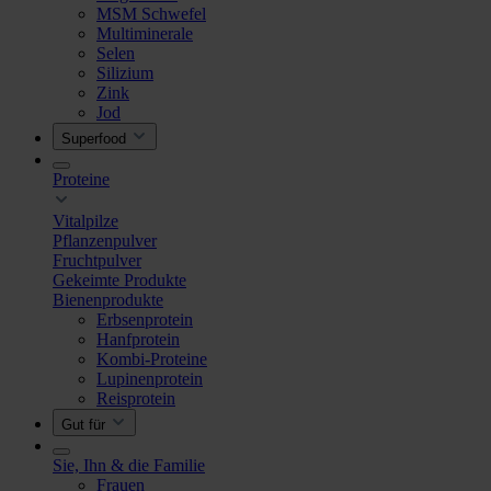
MSM Schwefel
Multiminerale
Selen
Silizium
Zink
Jod
Superfood
Proteine
Vitalpilze
Pflanzenpulver
Fruchtpulver
Gekeimte Produkte
Bienenprodukte
Erbsenprotein
Hanfprotein
Kombi-Proteine
Lupinenprotein
Reisprotein
Gut für
Sie, Ihn & die Familie
Frauen