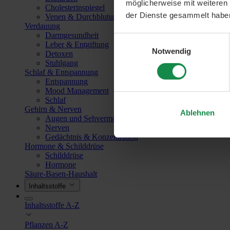
möglicherweise mit weiteren
Cholesterinspiegel
der Dienste gesammelt habe
Venen & Durchblutung
Verdauung
Darmgesundheit
Einwilligungsauswahl
Leber & Entgiftung
Notwendig
Detoxen
Stuhlgang
Schlaf & Entspannung
Entspannung
Mood Management
Schlaf
Gehirn & Nerven
Ablehnen
Augen und Sehvermögen
Nerven
Gedächtnis & Konzentration
Hormone & Schilddrüse
Schilddrüse
Hormone
Säure-Basen-Haushalt
Inhaltsstoffe
Inhaltsstoffe A-Z
Pflanzen A-Z