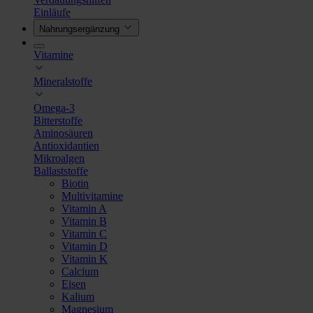
Einläufe
Nahrungsergänzung
Vitamine
Mineralstoffe
Omega-3
Bitterstoffe
Aminosäuren
Antioxidantien
Mikroalgen
Ballaststoffe
Biotin
Multivitamine
Vitamin A
Vitamin B
Vitamin C
Vitamin D
Vitamin K
Calcium
Eisen
Kalium
Magnesium