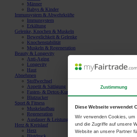
Männer
Babys & Kinder
Immunsystem & Abwehrkräfte
Immunsystem
Erkältung
Gelenke, Knochen & Muskeln
Beweglichkeit & Gelenke
Knochenstabilität
Muskeln & Regeneration
Beauty & Longevity
Anti-Aging
Longevity
Haut
Abnehmen
Stoffwechsel
Appetit & Sättigung
Zustimmung
Fasten- & Detox-Kuren
Blutzucker
Sport & Fitness
Diese Webseite verwendet 
Muskelaufbau
Regeneration
Wir verwenden Cookies, um I
Ausdauer & Leistungssteigerung
und die Zugriffe auf unsere 
Herz & Kreislauf
Herz
Website an unsere Partner fü
Blutdruck