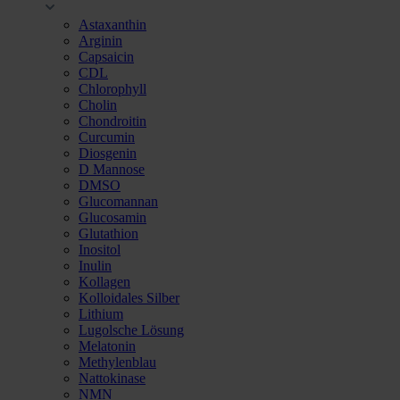
Astaxanthin
Arginin
Capsaicin
CDL
Chlorophyll
Cholin
Chondroitin
Curcumin
Diosgenin
D Mannose
DMSO
Glucomannan
Glucosamin
Glutathion
Inositol
Inulin
Kollagen
Kolloidales Silber
Lithium
Lugolsche Lösung
Melatonin
Methylenblau
Nattokinase
NMN