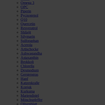
Omega 3
OPC
Piperin
Pycnogenol
Q10
Quercetin
Resveratrol
Shilajit
Silymarin
Sulforaphan
Acerola
Artischocke
Ashwagandha
Astaxanthin
Brokkoli
Chlorella
Desmodium
Gerstengras
Hanf
Katzenkralle
Konjak
Kurkuma
Mariendistel
Mönchspfeffer
Olivenblatt