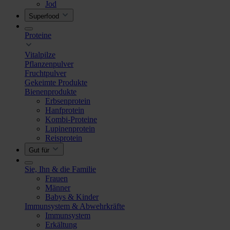
Jod
Superfood
Proteine
Vitalpilze
Pflanzenpulver
Fruchtpulver
Gekeimte Produkte
Bienenprodukte
Erbsenprotein
Hanfprotein
Kombi-Proteine
Lupinenprotein
Reisprotein
Gut für
Sie, Ihn & die Familie
Frauen
Männer
Babys & Kinder
Immunsystem & Abwehrkräfte
Immunsystem
Erkältung