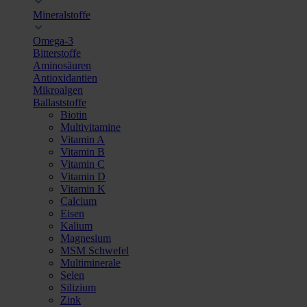
Mineralstoffe
Omega-3
Bitterstoffe
Aminosäuren
Antioxidantien
Mikroalgen
Ballaststoffe
Biotin
Multivitamine
Vitamin A
Vitamin B
Vitamin C
Vitamin D
Vitamin K
Calcium
Eisen
Kalium
Magnesium
MSM Schwefel
Multiminerale
Selen
Silizium
Zink