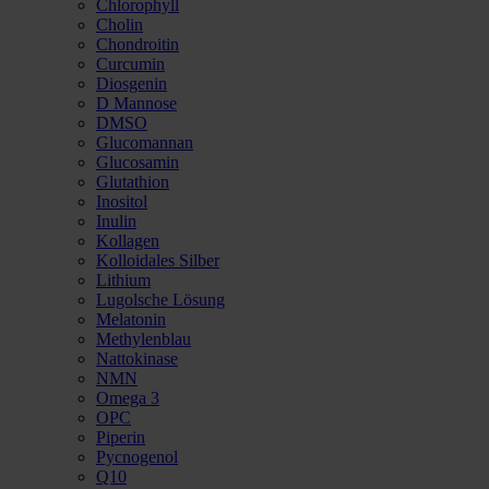
Chlorophyll
Cholin
Chondroitin
Curcumin
Diosgenin
D Mannose
DMSO
Glucomannan
Glucosamin
Glutathion
Inositol
Inulin
Kollagen
Kolloidales Silber
Lithium
Lugolsche Lösung
Melatonin
Methylenblau
Nattokinase
NMN
Omega 3
OPC
Piperin
Pycnogenol
Q10