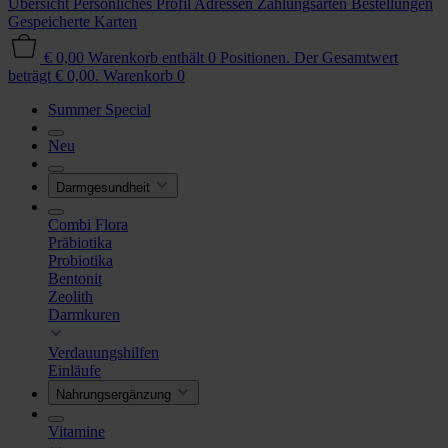
Übersicht
Persönliches Profil
Adressen
Zahlungsarten
Bestellungen
Gespeicherte Karten
€ 0,00
Warenkorb enthält 0 Positionen. Der Gesamtwert
beträgt € 0,00.
Warenkorb
0
Summer Special
Neu
Darmgesundheit
Combi Flora
Präbiotika
Probiotika
Bentonit
Zeolith
Darmkuren
Verdauungshilfen
Einläufe
Nahrungsergänzung
Vitamine