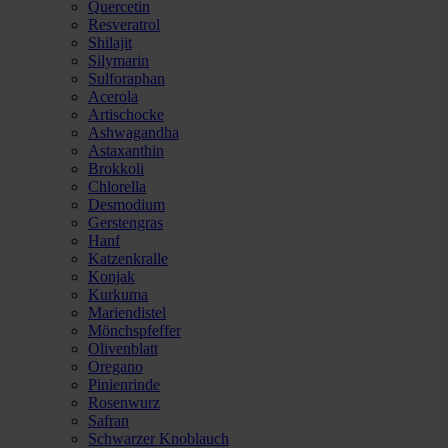
Quercetin
Resveratrol
Shilajit
Silymarin
Sulforaphan
Acerola
Artischocke
Ashwagandha
Astaxanthin
Brokkoli
Chlorella
Desmodium
Gerstengras
Hanf
Katzenkralle
Konjak
Kurkuma
Mariendistel
Mönchspfeffer
Olivenblatt
Oregano
Pinienrinde
Rosenwurz
Safran
Schwarzer Knoblauch