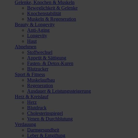
Gelenke, Knochen & Muskeln
Beweglichkeit & Gelenke
Knochenstabilität
Muskeln & Regeneration
Beauty & Longevity
Anti-Aging
Longevity
Haut
Abnehmen
Stoffwechsel
Appetit & Sättigung
Fasten- & Detox-Kuren
Blutzucker
Sport & Fitness
Muskelaufbau
Regeneration
Ausdauer & Leistungssteigerung
Herz & Kreislauf
Herz
Blutdruck
Cholesterinspiegel
Venen & Durchblutung
Verdauung
Darmgesundheit
Leber & Entgiftung