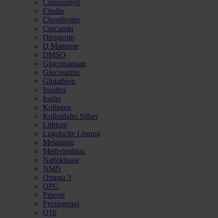
Chlorophyll
Cholin
Chondroitin
Curcumin
Diosgenin
D Mannose
DMSO
Glucomannan
Glucosamin
Glutathion
Inositol
Inulin
Kollagen
Kolloidales Silber
Lithium
Lugolsche Lösung
Melatonin
Methylenblau
Nattokinase
NMN
Omega 3
OPC
Piperin
Pycnogenol
Q10