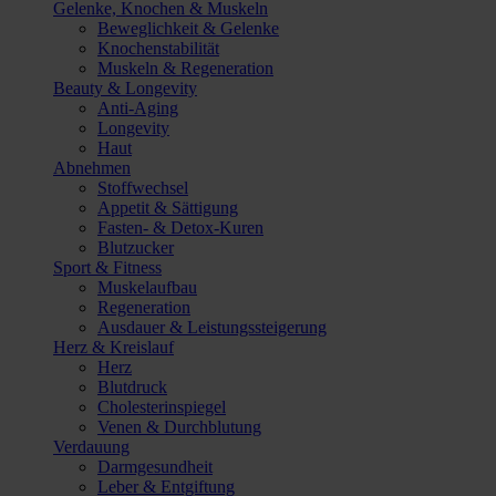
Gelenke, Knochen & Muskeln
Beweglichkeit & Gelenke
Knochenstabilität
Muskeln & Regeneration
Beauty & Longevity
Anti-Aging
Longevity
Haut
Abnehmen
Stoffwechsel
Appetit & Sättigung
Fasten- & Detox-Kuren
Blutzucker
Sport & Fitness
Muskelaufbau
Regeneration
Ausdauer & Leistungssteigerung
Herz & Kreislauf
Herz
Blutdruck
Cholesterinspiegel
Venen & Durchblutung
Verdauung
Darmgesundheit
Leber & Entgiftung