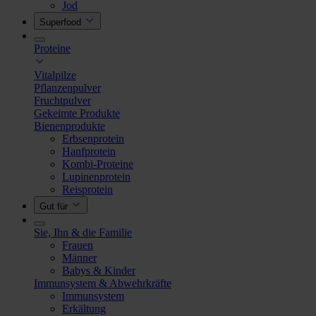
Jod
Superfood
Proteine
Vitalpilze
Pflanzenpulver
Fruchtpulver
Gekeimte Produkte
Bienenprodukte
Erbsenprotein
Hanfprotein
Kombi-Proteine
Lupinenprotein
Reisprotein
Gut für
Sie, Ihn & die Familie
Frauen
Männer
Babys & Kinder
Immunsystem & Abwehrkräfte
Immunsystem
Erkältung