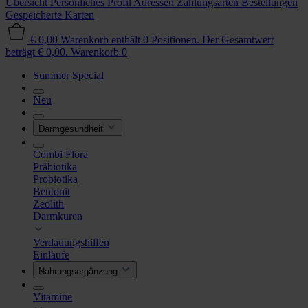
Übersicht
Persönliches Profil
Adressen
Zahlungsarten
Bestellungen
Gespeicherte Karten
€ 0,00
Warenkorb enthält 0 Positionen. Der Gesamtwert
beträgt € 0,00.
Warenkorb
0
Summer Special
Neu
Darmgesundheit
Combi Flora
Präbiotika
Probiotika
Bentonit
Zeolith
Darmkuren
Verdauungshilfen
Einläufe
Nahrungsergänzung
Vitamine