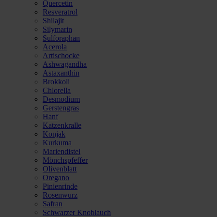
Quercetin
Resveratrol
Shilajit
Silymarin
Sulforaphan
Acerola
Artischocke
Ashwagandha
Astaxanthin
Brokkoli
Chlorella
Desmodium
Gerstengras
Hanf
Katzenkralle
Konjak
Kurkuma
Mariendistel
Mönchspfeffer
Olivenblatt
Oregano
Pinienrinde
Rosenwurz
Safran
Schwarzer Knoblauch