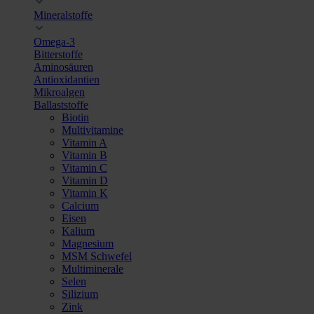
Mineralstoffe
Omega-3
Bitterstoffe
Aminosäuren
Antioxidantien
Mikroalgen
Ballaststoffe
Biotin
Multivitamine
Vitamin A
Vitamin B
Vitamin C
Vitamin D
Vitamin K
Calcium
Eisen
Kalium
Magnesium
MSM Schwefel
Multiminerale
Selen
Silizium
Zink