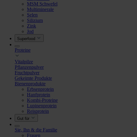
MSM Schwefel
Multiminerale
Selen
Silizium
Zink
Jod
Superfood
Proteine
Vitalpilze
Pflanzenpulver
Fruchtpulver
Gekeimte Produkte
Bienenprodukte
Erbsenprotein
Hanfprotein
Kombi-Proteine
Lupinenprotein
Reisprotein
Gut für
Sie, Ihn & die Familie
Frauen