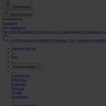
Kundenkonto
Menü schließen
Kundenkonto
Anmelden
oder
registrieren
Übersicht
Persönliches Profil
Adressen
Zahlungsarten
Bestellungen
G
€ 0,00
Warenkorb enthält 0 Positionen. Der Gesamtwert beträgt
Summer Special
Neu
Darmgesundheit
Combi Flora
Präbiotika
Probiotika
Bentonit
Zeolith
Darmkuren
Verdauungshilfen