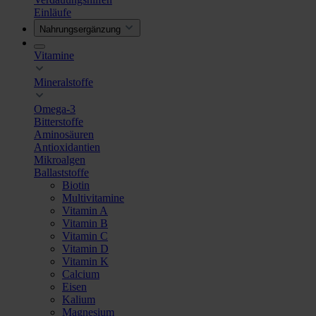
Einläufe
Nahrungsergänzung
Vitamine
Mineralstoffe
Omega-3
Bitterstoffe
Aminosäuren
Antioxidantien
Mikroalgen
Ballaststoffe
Biotin
Multivitamine
Vitamin A
Vitamin B
Vitamin C
Vitamin D
Vitamin K
Calcium
Eisen
Kalium
Magnesium