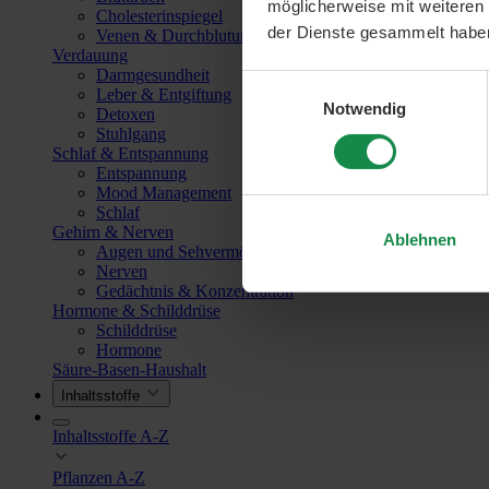
möglicherweise mit weiteren
Cholesterinspiegel
der Dienste gesammelt habe
Venen & Durchblutung
Verdauung
Darmgesundheit
Einwilligungsauswahl
Leber & Entgiftung
Notwendig
Detoxen
Stuhlgang
Schlaf & Entspannung
Entspannung
Mood Management
Schlaf
Gehirn & Nerven
Ablehnen
Augen und Sehvermögen
Nerven
Gedächtnis & Konzentration
Hormone & Schilddrüse
Schilddrüse
Hormone
Säure-Basen-Haushalt
Inhaltsstoffe
Inhaltsstoffe A-Z
Pflanzen A-Z