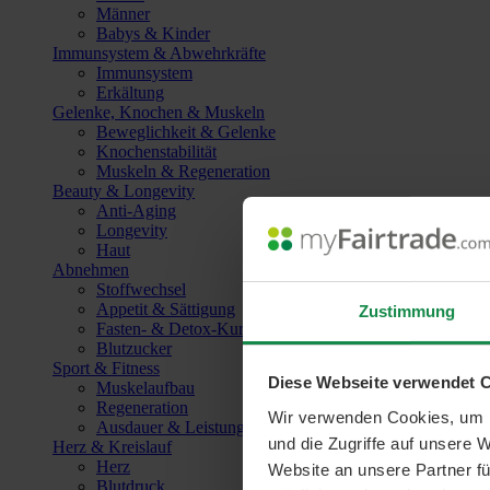
Männer
Babys & Kinder
Immunsystem & Abwehrkräfte
Immunsystem
Erkältung
Gelenke, Knochen & Muskeln
Beweglichkeit & Gelenke
Knochenstabilität
Muskeln & Regeneration
Beauty & Longevity
Anti-Aging
Longevity
Haut
Abnehmen
Stoffwechsel
Appetit & Sättigung
Zustimmung
Fasten- & Detox-Kuren
Blutzucker
Sport & Fitness
Diese Webseite verwendet 
Muskelaufbau
Regeneration
Wir verwenden Cookies, um I
Ausdauer & Leistungssteigerung
und die Zugriffe auf unsere 
Herz & Kreislauf
Herz
Website an unsere Partner fü
Blutdruck