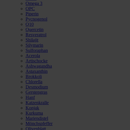
Omega 3
OPC
Piperin
Pycnogenol
Q10
Quercetin
Resveratrol
Shilajit
Silymarin
Sulforaphan
Acerola
Artischocke
Ashwagandha
Astaxanthin
Brokkoli
Chlorella
Desmodium
Gerstengras
Hanf
Katzenkralle
Konjak
Kurkuma
Mariendistel
Mönchspfeffer
Olivenblatt