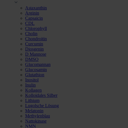
Astaxanthin
Arginin
Capsaicin
CDL
Chlorophyll
Cholin
Chondroitin
Curcumin
Diosgenin
D Mannose
DMSO
Glucomannan
Glucosamin
Glutathion
Inositol
Inulin
Kollagen
Kolloidales Silber
Lithium
Lugolsche Lösung
Melatonin
Methylenblau
Nattokinase
NMN