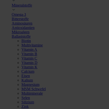
Mineralstoffe
Omega-3
Bitterstoffe
Aminosäuren
Antioxidantien
Mikroalgen
Ballaststoffe
Biotin
Multivitamine
Vitamin A
Vitamin B
Vitamin C
Vitamin D
Vitamin K
Calcium
Eisen
Kalium
Magnesium
MSM Schwefel
Multiminerale
Selen
Silizium
Zink