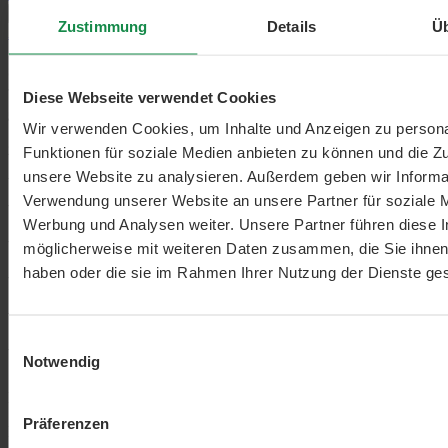
Anmelden
Zustimmung
Details
Ü
Abbrechen
Bewertungen nur in der aktuellen Sprache anzeigen.
Sortiert nach
Diese Webseite verwendet Cookies
5
Bewertungen
Wir verwenden Cookies, um Inhalte und Anzeigen zu persona
26. August 2023
Funktionen für soziale Medien anbieten zu können und die Zug
unsere Website zu analysieren. Außerdem geben wir Informat
Von: Shopkunde
Verwendung unserer Website an unsere Partner für soziale 
Werbung und Analysen weiter. Unsere Partner führen diese 
möglicherweise mit weiteren Daten zusammen, die Sie ihnen 
haben oder die sie im Rahmen Ihrer Nutzung der Dienste g
Einwilligungsauswahl
Notwendig
Bewertung mit 5 von 5 Sternen
Präferenzen
Noch nicht zum Einsatz gekommen.