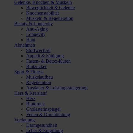
Gelenke, Knochen & Muskeln
Beweglichkeit & Gelenke
Knochenstabilität
Muskeln & Regeneration
Beauty & Longevity
Anti-Aging
Longevity
Haut
Abnehmen
Stoffwechsel
Appetit & Sättigung
Fasten- & Detox-Kuren
Blutzucker
Sport & Fitness
Muskelaufbau
Regeneration
Ausdauer & Leistungssteigerung
Herz & Kreislauf
Herz
Blutdruck
Cholesterinspiegel
Venen & Durchblutung
Verdauung
Darmgesundheit
Leber & Entgiftung