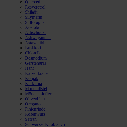
Quercetin
Resveratrol
Shilajit
Silymarin
Sulforaphan
Acerola
Artischocke
Ashwagandha
Astaxanthin
Brokkoli
Chlorella
Desmodium
Gerstengras
Hanf
Katzenkralle
Konjak
Kurkuma
Mariendistel
Mönchspfeffer
Olivenblatt
Oregano
Pinienrinde
Rosenwurz
Safran
Schwarzer Knoblauch