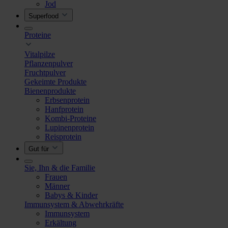
Jod
Superfood
Proteine
Vitalpilze
Pflanzenpulver
Fruchtpulver
Gekeimte Produkte
Bienenprodukte
Erbsenprotein
Hanfprotein
Kombi-Proteine
Lupinenprotein
Reisprotein
Gut für
Sie, Ihn & die Familie
Frauen
Männer
Babys & Kinder
Immunsystem & Abwehrkräfte
Immunsystem
Erkältung