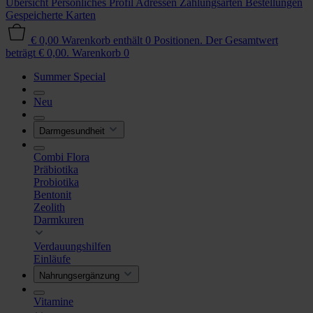
Übersicht
Persönliches Profil
Adressen
Zahlungsarten
Bestellungen
Gespeicherte Karten
€ 0,00
Warenkorb enthält 0 Positionen. Der Gesamtwert
beträgt € 0,00.
Warenkorb
0
Summer Special
Neu
Darmgesundheit
Combi Flora
Präbiotika
Probiotika
Bentonit
Zeolith
Darmkuren
Verdauungshilfen
Einläufe
Nahrungsergänzung
Vitamine