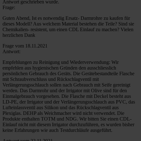
Antwort geschrieben wurde.
Frage:
Guten Abend, Ist es notwendig Ersatz- Darmrohre zu kaufen für
dieses Modell? Aus welchem Material bestehen die Teile? Sind sie
Chemikalien- resistent, um einen CDL Einlauf zu machen? Vielen
herzlichen Dank
Frage vom 18.11.2021
Antwort:
Empfehlungen zu Reinigung und Wiederverwendung: Wir
empfehlen aus hygienischen Gründen den ausschliesslich
persönlichen Gebrauch des Geräts. Die Gerätebestandteile Flasche
mit Schraubverschluss und Rückschlagventil mit
Verlängerungsschlauch sollen nach Gebrauch mit Seife gereinigt
werden. Das Darmrohr und der Irrigator mit Olive sind für den
Einmalgebrauch vorgesehen. Die Flasche mit Deckel besteht aus
LD-PE, der Irrigator und der Verlängerungsschlauch aus PVC, das
Lufteinlassventil aus Silikon und das Rückschlagventil aus
Plexiglas. DEHP als Weichmacher wird nicht verwendet. Die
Produkte enthalten TOTM und NDG. Wir bitten Sie einen CDL-
Einlauf nicht mit diesem Irrigator durchzuführen, es wurden bisher
keine Erfahrungen wie auch Testdurchläufe ausgeführt.
Antwort vom 22.11.2021