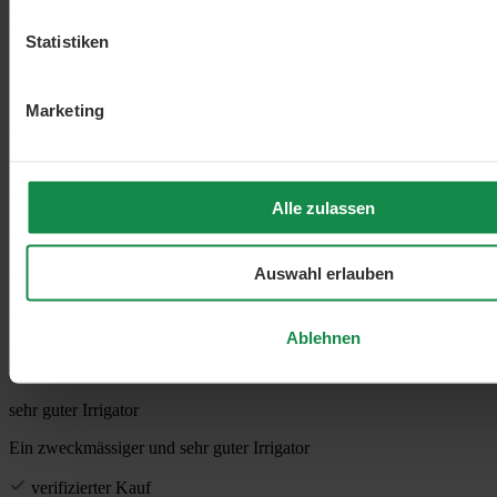
Noch nicht zum Einsatz gekommen.
Statistiken
verifizierter Kauf
19. Juli 2023
Marketing
Von: Shopkunde
Alle zulassen
Auswahl erlauben
Ablehnen
Bewertung mit 5 von 5 Sternen
sehr guter Irrigator
Ein zweckmässiger und sehr guter Irrigator
verifizierter Kauf