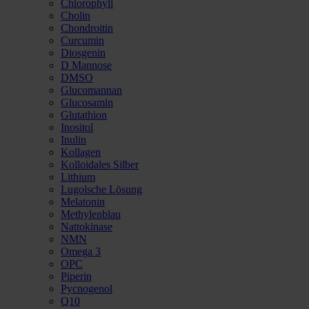
Chlorophyll
Cholin
Chondroitin
Curcumin
Diosgenin
D Mannose
DMSO
Glucomannan
Glucosamin
Glutathion
Inositol
Inulin
Kollagen
Kolloidales Silber
Lithium
Lugolsche Lösung
Melatonin
Methylenblau
Nattokinase
NMN
Omega 3
OPC
Piperin
Pycnogenol
Q10