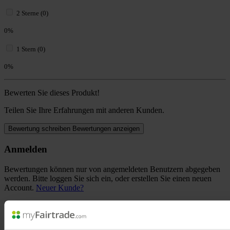
2 Sterne (0)
0%
1 Stern (0)
0%
Bewerten Sie dieses Produkt!
Teilen Sie Ihre Erfahrungen mit anderen Kunden.
Bewertung schreiben
Bewertungen anzeigen
Anmelden
Bewertungen können nur von angemeldeten Benutzern abgegeben
werden. Bitte loggen Sie sich ein, oder erstellen Sie einen neuen
Account.
Neuer Kunde?
Ihre E-Mail-Adresse
Ihr Passwort
Ich habe mein Passwort vergessen.