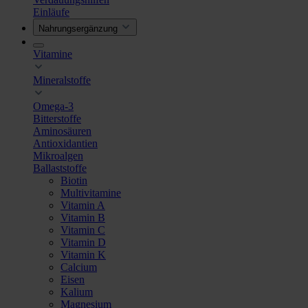
Einläufe
Nahrungsergänzung
Vitamine
Mineralstoffe
Omega-3
Bitterstoffe
Aminosäuren
Antioxidantien
Mikroalgen
Ballaststoffe
Biotin
Multivitamine
Vitamin A
Vitamin B
Vitamin C
Vitamin D
Vitamin K
Calcium
Eisen
Kalium
Magnesium