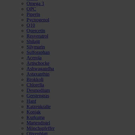
Omega 3
OPC
Piperin
Pycnogenol
Q10
Quercetin
Resveratrol
Shilajit
Silymarin
Sulforaphan
Acerola
Artischocke
Ashwagandha
Astaxanthin
Brokkoli
Chlorella
Desmodium
Gerstengras
Hanf
Katzenkralle
Konjak
Kurkuma
Mariendistel
Mönchspfeffer
Olivenblatt