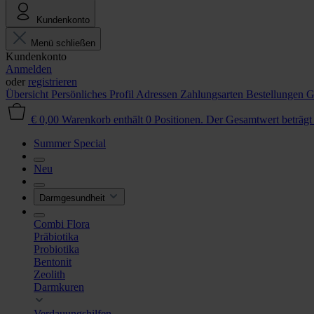
Kundenkonto
Menü schließen
Kundenkonto
Anmelden
oder
registrieren
Übersicht
Persönliches Profil
Adressen
Zahlungsarten
Bestellungen
G
€ 0,00
Warenkorb enthält 0 Positionen. Der Gesamtwert beträgt
Summer Special
Neu
Darmgesundheit
Combi Flora
Präbiotika
Probiotika
Bentonit
Zeolith
Darmkuren
Verdauungshilfen