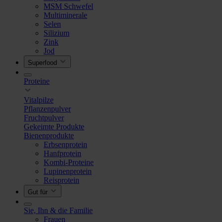
MSM Schwefel
Multiminerale
Selen
Silizium
Zink
Jod
Superfood
Proteine
Vitalpilze
Pflanzenpulver
Fruchtpulver
Gekeimte Produkte
Bienenprodukte
Erbsenprotein
Hanfprotein
Kombi-Proteine
Lupinenprotein
Reisprotein
Gut für
Sie, Ihn & die Familie
Frauen