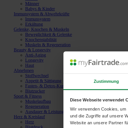
Männer
Babys & Kinder
Immunsystem & Abwehrkräfte
Immunsystem
Erkältung
Gelenke, Knochen & Muskeln
Beweglichkeit & Gelenke
Knochenstabilität
Muskeln & Regeneration
Beauty & Longevity
Anti-Aging
Longevity
Haut
Abnehmen
Stoffwechsel
Appetit & Sättigung
Zustimmung
Fasten- & Detox-Kuren
Blutzucker
Sport & Fitness
Diese Webseite verwendet 
Muskelaufbau
Regeneration
Wir verwenden Cookies, um I
Ausdauer & Leistungssteigerung
und die Zugriffe auf unsere 
Herz & Kreislauf
Herz
Website an unsere Partner fü
Blutdruck