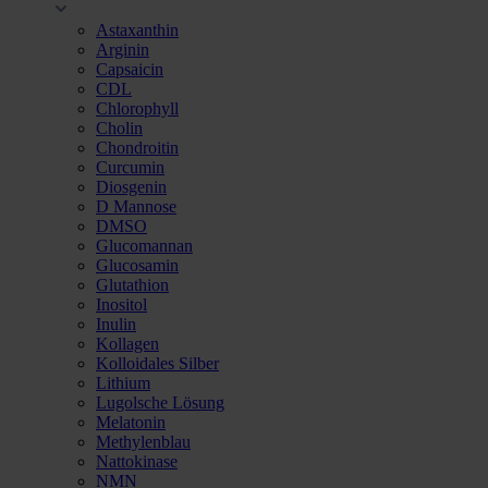
Astaxanthin
Arginin
Capsaicin
CDL
Chlorophyll
Cholin
Chondroitin
Curcumin
Diosgenin
D Mannose
DMSO
Glucomannan
Glucosamin
Glutathion
Inositol
Inulin
Kollagen
Kolloidales Silber
Lithium
Lugolsche Lösung
Melatonin
Methylenblau
Nattokinase
NMN