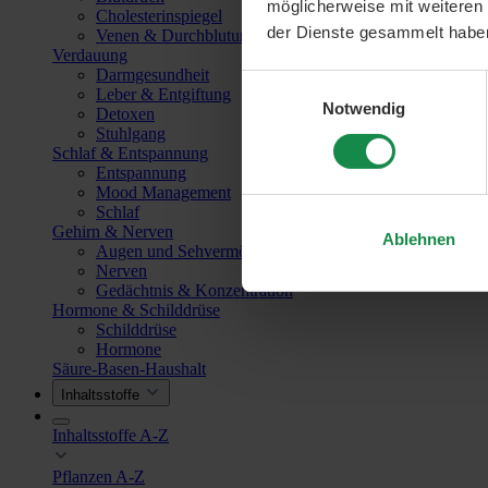
möglicherweise mit weiteren
Cholesterinspiegel
der Dienste gesammelt habe
Venen & Durchblutung
Verdauung
Darmgesundheit
Einwilligungsauswahl
Leber & Entgiftung
Notwendig
Detoxen
Stuhlgang
Schlaf & Entspannung
Entspannung
Mood Management
Schlaf
Gehirn & Nerven
Ablehnen
Augen und Sehvermögen
Nerven
Gedächtnis & Konzentration
Hormone & Schilddrüse
Schilddrüse
Hormone
Säure-Basen-Haushalt
Inhaltsstoffe
Inhaltsstoffe A-Z
Pflanzen A-Z