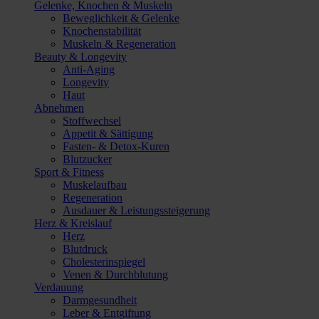
Gelenke, Knochen & Muskeln
Beweglichkeit & Gelenke
Knochenstabilität
Muskeln & Regeneration
Beauty & Longevity
Anti-Aging
Longevity
Haut
Abnehmen
Stoffwechsel
Appetit & Sättigung
Fasten- & Detox-Kuren
Blutzucker
Sport & Fitness
Muskelaufbau
Regeneration
Ausdauer & Leistungssteigerung
Herz & Kreislauf
Herz
Blutdruck
Cholesterinspiegel
Venen & Durchblutung
Verdauung
Darmgesundheit
Leber & Entgiftung