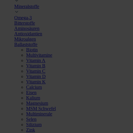
Mineralstoffe
Omega-3
Bitterstoffe
Aminosäuren
Antioxidantien
Mikroalgen
Ballaststoffe
Biotin
Multivitamine
Vitamin A
Vitamin B
Vitamin C
Vitamin D
Vitamin K
Calcium
Eisen
Kalium
Magnesium
MSM Schwefel
Multiminerale
Selen
Silizium
Zink