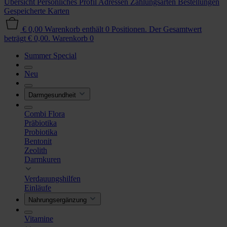
Übersicht
Persönliches Profil
Adressen
Zahlungsarten
Bestellungen
Gespeicherte Karten
€ 0,00
Warenkorb enthält 0 Positionen. Der Gesamtwert
beträgt € 0,00.
Warenkorb
0
Summer Special
Neu
Darmgesundheit
Combi Flora
Präbiotika
Probiotika
Bentonit
Zeolith
Darmkuren
Verdauungshilfen
Einläufe
Nahrungsergänzung
Vitamine