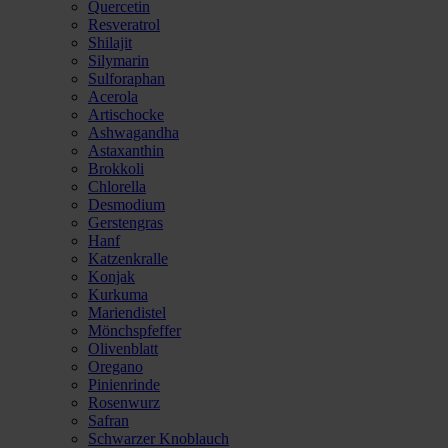
Quercetin
Resveratrol
Shilajit
Silymarin
Sulforaphan
Acerola
Artischocke
Ashwagandha
Astaxanthin
Brokkoli
Chlorella
Desmodium
Gerstengras
Hanf
Katzenkralle
Konjak
Kurkuma
Mariendistel
Mönchspfeffer
Olivenblatt
Oregano
Pinienrinde
Rosenwurz
Safran
Schwarzer Knoblauch