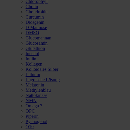
Chlorophyll
Cholin
Chondroitin
Curcumin
Diosgenin
D Mannose
DMSO
Glucomannan
Glucosamin
Glutathion
Inositol
Inulin
Kollagen
Kolloidales Silber
Lithium
Lugolsche Lösung
Melatonin
Methylenblau
Nattokinase
NMN
Omega 3
OPC
Piperin
Pycnogenol
Q10