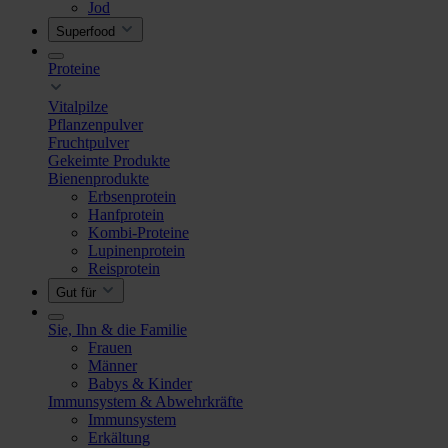
Jod
Superfood
Proteine
Vitalpilze
Pflanzenpulver
Fruchtpulver
Gekeimte Produkte
Bienenprodukte
Erbsenprotein
Hanfprotein
Kombi-Proteine
Lupinenprotein
Reisprotein
Gut für
Sie, Ihn & die Familie
Frauen
Männer
Babys & Kinder
Immunsystem & Abwehrkräfte
Immunsystem
Erkältung