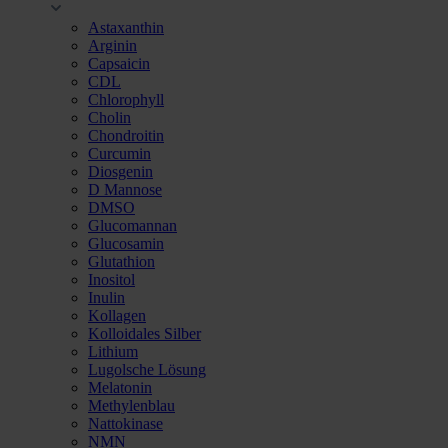
Astaxanthin
Arginin
Capsaicin
CDL
Chlorophyll
Cholin
Chondroitin
Curcumin
Diosgenin
D Mannose
DMSO
Glucomannan
Glucosamin
Glutathion
Inositol
Inulin
Kollagen
Kolloidales Silber
Lithium
Lugolsche Lösung
Melatonin
Methylenblau
Nattokinase
NMN