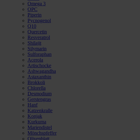
Omega 3
OPC
Piperin
Pycnogenol
Q10
Quercetin
Resveratrol
Shilajit
Silymarin
Sulforaphan
Acerola
Artischocke
Ashwagandha
Astaxanthin
Brokkoli
Chlorella
Desmodium
Gerstengras
Hanf
Katzenkralle
Konjak
Kurkuma
Mariendistel
Mönchspfeffer
Olivenblatt