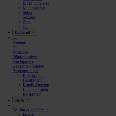
MSM Schwefel
Multiminerale
Selen
Silizium
Zink
Jod
Superfood
Proteine
Vitalpilze
Pflanzenpulver
Fruchtpulver
Gekeimte Produkte
Bienenprodukte
Erbsenprotein
Hanfprotein
Kombi-Proteine
Lupinenprotein
Reisprotein
Gut für
Sie, Ihn & die Familie
Frauen