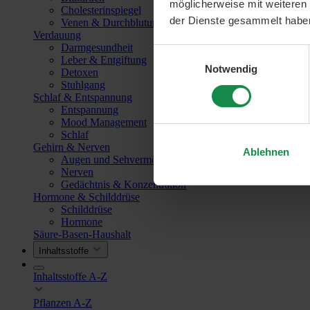
möglicherweise mit weiteren
Cholesterinspiegel
der Dienste gesammelt habe
Venen & Durchblutung
Verdauung
Darmgesundheit
Einwilligungsauswahl
Leber & Entgiftung
Notwendig
Detoxen
Stuhlgang
Schlaf & Entspannung
Entspannung
Mood Management
Schlaf
Gehirn & Nerven
Ablehnen
Augen und Sehvermögen
Nerven
Gedächtnis & Konzentration
Hormone & Schilddrüse
Schilddrüse
Hormone
Säure-Basen-Haushalt
Inhaltsstoffe
Inhaltsstoffe A-Z
Pflanzen A-Z