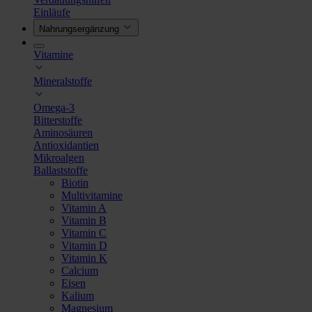
Einläufe
Nahrungsergänzung
Vitamine
Mineralstoffe
Omega-3
Bitterstoffe
Aminosäuren
Antioxidantien
Mikroalgen
Ballaststoffe
Biotin
Multivitamine
Vitamin A
Vitamin B
Vitamin C
Vitamin D
Vitamin K
Calcium
Eisen
Kalium
Magnesium