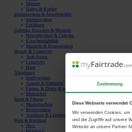
Männer
Babys & Kinder
Immunsystem & Abwehrkräfte
Immunsystem
Erkältung
Gelenke, Knochen & Muskeln
Beweglichkeit & Gelenke
Knochenstabilität
Muskeln & Regeneration
Beauty & Longevity
Anti-Aging
Longevity
Haut
Abnehmen
Stoffwechsel
Appetit & Sättigung
Zustimmung
Fasten- & Detox-Kuren
Blutzucker
Sport & Fitness
Diese Webseite verwendet 
Muskelaufbau
Regeneration
Wir verwenden Cookies, um I
Ausdauer & Leistungssteigerung
und die Zugriffe auf unsere 
Herz & Kreislauf
Herz
Website an unsere Partner fü
Blutdruck