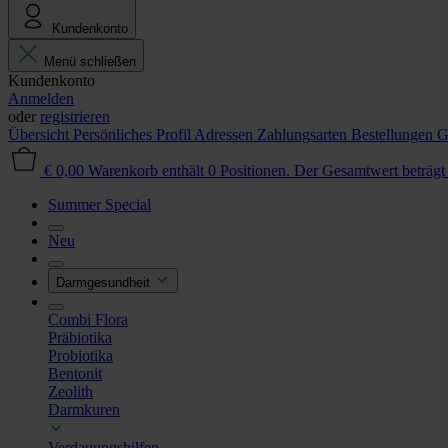
Kundenkonto
Menü schließen
Kundenkonto
Anmelden
oder
registrieren
Übersicht
Persönliches Profil
Adressen
Zahlungsarten
Bestellungen
G
€ 0,00
Warenkorb enthält 0 Positionen. Der Gesamtwert beträgt
Summer Special
Neu
Darmgesundheit
Combi Flora
Präbiotika
Probiotika
Bentonit
Zeolith
Darmkuren
Verdauungshilfen